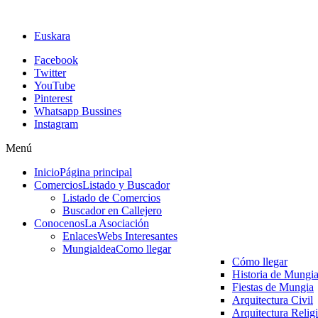
Euskara
Facebook
Twitter
YouTube
Pinterest
Whatsapp Bussines
Instagram
Menú
Inicio
Página principal
Comercios
Listado y Buscador
Listado de Comercios
Buscador en Callejero
Conocenos
La Asociación
Enlaces
Webs Interesantes
Mungialdea
Como llegar
Cómo llegar
Historia de Mungi
Fiestas de Mungia
Arquitectura Civil
Arquitectura Relig