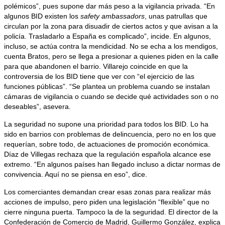
polémicos”, pues supone dar más peso a la vigilancia privada. “En
algunos BID existen los
safety ambassadors
, unas patrullas que
circulan por la zona para disuadir de ciertos actos y que avisan a la
policía. Trasladarlo a España es complicado”, incide. En algunos,
incluso, se actúa contra la mendicidad. No se echa a los mendigos,
cuenta Bratos, pero se llega a presionar a quienes piden en la calle
para que abandonen el barrio. Villarejo coincide en que la
controversia de los BID tiene que ver con “el ejercicio de las
funciones públicas”. “Se plantea un problema cuando se instalan
cámaras de vigilancia o cuando se decide qué actividades son o no
deseables”, asevera.
La seguridad no supone una prioridad para todos los BID. Lo ha
sido en barrios con problemas de delincuencia, pero no en los que
requerían, sobre todo, de actuaciones de promoción económica.
Díaz de Villegas rechaza que la regulación española alcance ese
extremo. “En algunos países han llegado incluso a dictar normas de
convivencia. Aquí no se piensa en eso”, dice.
Los comerciantes demandan crear esas zonas para realizar más
acciones de impulso, pero piden una legislación “flexible” que no
cierre ninguna puerta. Tampoco la de la seguridad. El director de la
Confederación de Comercio de Madrid, Guillermo González, explica