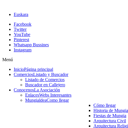
Euskara
Facebook
Twitter
YouTube
Pinterest
Whatsapp Bussines
Instagram
Menú
Inicio
Página principal
Comercios
Listado y Buscador
Listado de Comercios
Buscador en Callejero
Conocenos
La Asociación
Enlaces
Webs Interesantes
Mungialdea
Como llegar
Cómo llegar
Historia de Mungi
Fiestas de Mungia
Arquitectura Civil
Arquitectura Relig