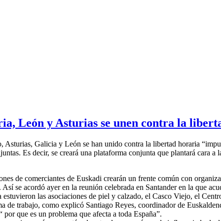
a, León y Asturias se unen contra la libert
Asturias, Galicia y León se han unido contra la libertad horaria “impue
ntas. Es decir, se creará una plataforma conjunta que plantará cara a l
ones de comerciantes de Euskadi crearán un frente común con organizaci
ies. Así se acordó ayer en la reunión celebrada en Santander en la que 
 estuvieron las asociaciones de piel y calzado, el Casco Viejo, el Cent
rma de trabajo, como explicó Santiago Reyes, coordinador de Euskaldenda
 “ por que es un problema que afecta a toda España”.