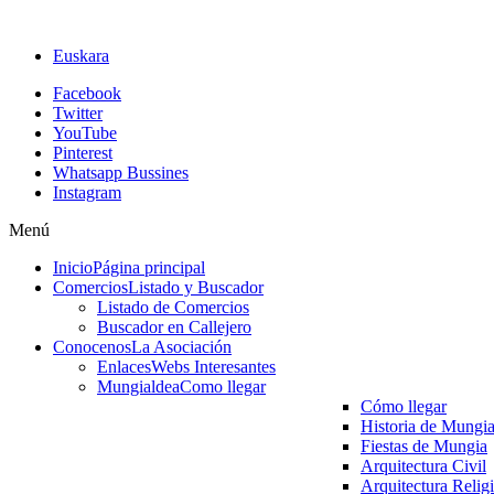
Euskara
Facebook
Twitter
YouTube
Pinterest
Whatsapp Bussines
Instagram
Menú
Inicio
Página principal
Comercios
Listado y Buscador
Listado de Comercios
Buscador en Callejero
Conocenos
La Asociación
Enlaces
Webs Interesantes
Mungialdea
Como llegar
Cómo llegar
Historia de Mungi
Fiestas de Mungia
Arquitectura Civil
Arquitectura Relig