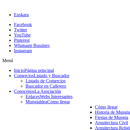
Euskara
Facebook
Twitter
YouTube
Pinterest
Whatsapp Bussines
Instagram
Menú
Inicio
Página principal
Comercios
Listado y Buscador
Listado de Comercios
Buscador en Callejero
Conocenos
La Asociación
Enlaces
Webs Interesantes
Mungialdea
Como llegar
Cómo llegar
Historia de Mungi
Fiestas de Mungia
Arquitectura Civil
Arquitectura Relig