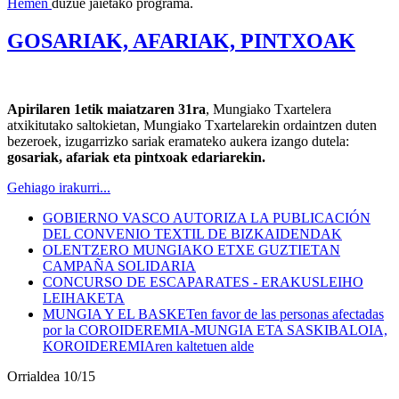
Hemen
duzue jaietako programa.
GOSARIAK, AFARIAK, PINTXOAK
Apirilaren 1etik maiatzaren 31ra
, Mungiako Txartelera
atxikitutako saltokietan, Mungiako Txartelarekin ordaintzen duten
bezeroek, izugarrizko sariak eramateko aukera izango dutela:
gosariak, afariak eta pintxoak edariarekin.
Gehiago irakurri...
GOBIERNO VASCO AUTORIZA LA PUBLICACIÓN
DEL CONVENIO TEXTIL DE BIZKAIDENDAK
OLENTZERO MUNGIAKO ETXE GUZTIETAN
CAMPAÑA SOLIDARIA
CONCURSO DE ESCAPARATES - ERAKUSLEIHO
LEIHAKETA
MUNGIA Y EL BASKETen favor de las personas afectadas
por la COROIDEREMIA-MUNGIA ETA SASKIBALOIA,
KOROIDEREMIAren kaltetuen alde
Orrialdea 10/15