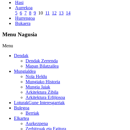
Hasi
Aurrekoa
5
6
7
8
9
10
11
12
13
14
Hurrengoa
Bukaera
Menu Nagusia
Menu
Dendak
Dendak Zerrenda
Mapan Bilatzailea
Mungialdea
Nola Heldu
Mungiako Historia
Mungia Jaiak
Arkitektura Zibila
Arkitektura Erlijiosoa
Loturak
Gune Interesgarriak
Bulegoa
Berriak
Elkartea
Aurkezpena
Zerbitzuak eta Egitura