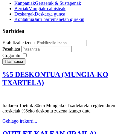
Kanpaniak
Gertaerak & Sustapenak
Berriak
Mungiako albisteak
Deskargak
Deskarga gunea
Kontaktua
Jarri harremanetan gurekin
Sarbidea
Erabiltzaile izena
Pasahitza
Gogoratu
Hasi saioa
%5 DESKONTUA (MUNGIA-KO
TXARTELA)
Irailaren 15etitik 30era Mungiako Txartelarekin egiten diren
erosketak %5eko deskontu zuzena izango dute.
Gehiago irakurri...
OUTLET KALEAN (IRAILA)