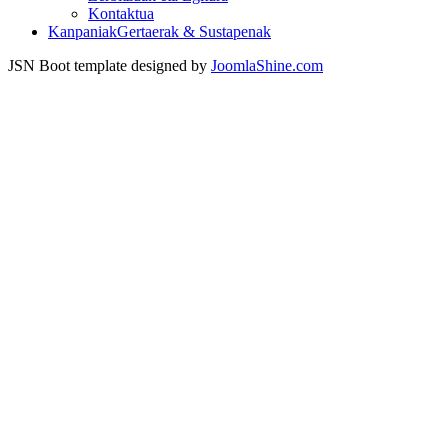
Kontaktua
Kanpaniak
Gertaerak & Sustapenak
JSN Boot template designed by
JoomlaShine.com