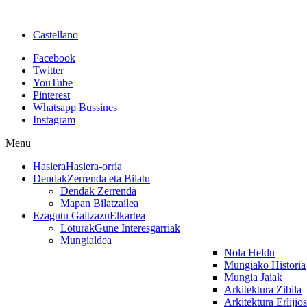
Castellano
Facebook
Twitter
YouTube
Pinterest
Whatsapp Bussines
Instagram
Menu
Hasiera
Hasiera-orria
Dendak
Zerrenda eta Bilatu
Dendak Zerrenda
Mapan Bilatzailea
Ezagutu Gaitzazu
Elkartea
Loturak
Gune Interesgarriak
Mungialdea
Nola Heldu
Mungiako Historia
Mungia Jaiak
Arkitektura Zibila
Arkitektura Erlijio