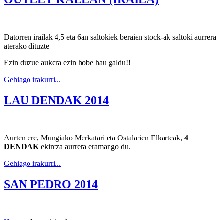
Datorren irailak 4,5 eta 6an saltokiek beraien stock-ak saltoki aurrera
aterako dituzte
Ezin duzue aukera ezin hobe hau galdu!!
Gehiago irakurri...
LAU DENDAK 2014
Aurten ere, Mungiako Merkatari eta Ostalarien Elkarteak,
4
DENDAK
ekintza aurrera eramango du.
Gehiago irakurri...
SAN PEDRO 2014