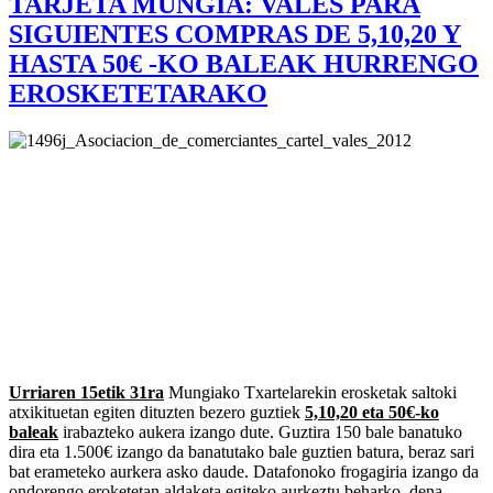
TARJETA MUNGIA: VALES PARA
SIGUIENTES COMPRAS DE 5,10,20 Y
HASTA 50€ -KO BALEAK HURRENGO
EROSKETETARAKO
Urriaren 15etik 31ra
Mungiako Txartelarekin erosketak saltoki
atxikituetan egiten dituzten bezero guztiek
5,10,20 eta 50€-ko
baleak
irabazteko aukera izango dute. Guztira 150 bale banatuko
dira eta 1.500€ izango da banatutako bale guztien batura, beraz sari
bat erameteko aurkera asko daude. Datafonoko frogagiria izango da
ondorengo eroketetan aldaketa egiteko aurkeztu beharko dena