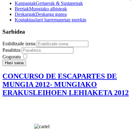
Kanpaniak
Gertaerak & Sustapenak
Berriak
Mungiako albisteak
Deskargak
Deskarga gunea
Kontaktua
Jarri harremanetan gurekin
Sarbidea
Erabiltzaile izena
Pasahitza
Gogoratu
Hasi saioa
CONCURSO DE ESCAPARTES DE
MUNGIA 2012- MUNGIAKO
ERAKUSLEIHOEN LEHIAKETA 2012