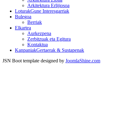
Arkitektura Erlijiosoa
Loturak
Gune Interesgarriak
Bulegoa
Berriak
Elkartea
Aurkezpena
Zerbitzuak eta Egitura
Kontaktua
Kanpaniak
Gertaerak & Sustapenak
JSN Boot template designed by
JoomlaShine.com