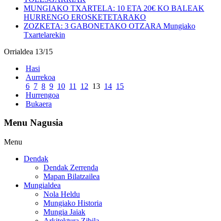
MUNGIAKO TXARTELA: 10 ETA 20€ KO BALEAK
HURRENGO EROSKETETARAKO
ZOZKETA: 3 GABONETAKO OTZARA Mungiako
Txartelarekin
Orrialdea 13/15
Hasi
Aurrekoa
6
7
8
9
10
11
12
13
14
15
Hurrengoa
Bukaera
Menu Nagusia
Menu
Dendak
Dendak Zerrenda
Mapan Bilatzailea
Mungialdea
Nola Heldu
Mungiako Historia
Mungia Jaiak
Arkitektura Zibila