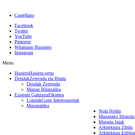
Castellano
Facebook
Twitter
YouTube
Pinterest
Whatsapp Bussines
Instagram
Menu
Hasiera
Hasiera-orria
Dendak
Zerrenda eta Bilatu
Dendak Zerrenda
Mapan Bilatzailea
Ezagutu Gaitzazu
Elkartea
Loturak
Gune Interesgarriak
Mungialdea
Nola Heldu
Mungiako Historia
Mungia Jaiak
Arkitektura Zibila
Arkitektura Erlijio