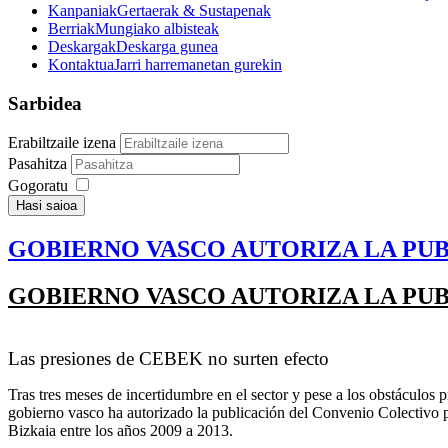
Kanpaniak
Gertaerak & Sustapenak
Berriak
Mungiako albisteak
Deskargak
Deskarga gunea
Kontaktua
Jarri harremanetan gurekin
Sarbidea
Erabiltzaile izena
Pasahitza
Gogoratu
Hasi saioa
GOBIERNO VASCO AUTORIZA LA PUB
GOBIERNO VASCO AUTORIZA LA PUB
Las presiones de CEBEK no surten efecto
Tras tres meses de incertidumbre en el sector y pese a los obstáculo
gobierno vasco ha autorizado la publicación del Convenio Colectivo 
Bizkaia entre los años 2009 a 2013.