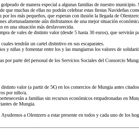
ha golpeado de manera especial a algunas familias de nuestro municipio.
de que muchas de ellas no podrán celebrar estas fiestas Navideñas como 
ría por los más pequeños, que esperan con ilusión la llegada de Olentzero
enes afortunadamente aún disfrutamos de una mejor situación económica 
an en una situación más desfavorecida.
a de vales de distinto valor (desde 5 hasta 30 euros), que servirán par
uales tendrán un cartel distintivo en sus escaparates.
ños y niñas y fomentar entre los y las mungiarras los valores de solid
das por parte del personal de los Servicios Sociales del Consorcio Mung
istinto valor (a partir de 5€) en los comercios de Mungia antes citados
ros por niño/a.
 y pertenecerán a familias sin recursos económicos empadronadas en Mun
ciantes de Mungia.
r. Ayudemos a Olentzero a estar presente en todos y cada uno de los hog
________________________________________________________