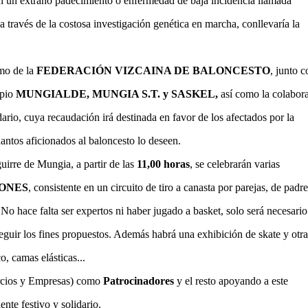
 en un extraño padecimiento o enfermedad de baja incidencia llamada
 a través de la costosa investigación genética en marcha, conllevaría la
smo de la
FEDERACIÓN VIZCAINA DE BALONCESTO
, junto c
ipio
MUNGIALDE, MUNGIA S.T. y SASKEL,
así como la colabor
ario, cuya recaudación irá destinada en favor de los afectados por la
antos aficionados al baloncesto lo deseen.
guirre de Mungia, a partir de las
11,00 horas
, se celebrarán varias
ONES
, consistente en un circuito de tiro a canasta por parejas, de padr
. No hace falta ser expertos ni haber jugado a basket, solo será necesario
seguir los fines propuestos. Además habrá una exhibición de skate y otra
o, camas elásticas...
rcios y Empresas) como
Patrocinadores
y el resto apoyando a este
ente festivo y solidario.