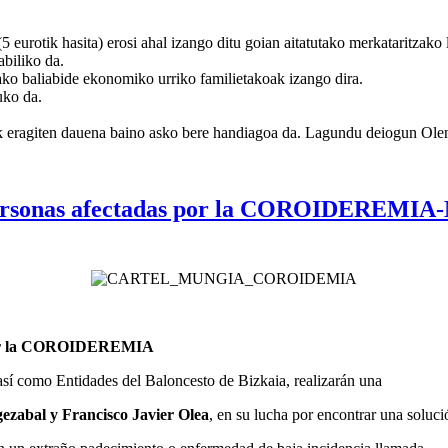
urotik hasita) erosi ahal izango ditu goian aitatutako merkataritzako 
abiliko da.
ako baliabide ekonomiko urriko familietakoak izango dira.
uko da.
 eragiten dauena baino asko bere handiagoa da. Lagundu deiogun Olentz
personas afectadas por la COROIDEREM
 por la COROIDEREMIA
así como Entidades del Baloncesto de Bizkaia, realizarán una
ezabal y Francisco Javier Olea
, en su lucha por encontrar una soluci