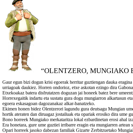
“OLENTZERO, MUNGIAKO 
Gaur egun bizi dogun krisi egoerak herritar guztiengan dauka eragina 
urriagoak daukiez. Horren ondorioz, etxe askotan ezingo dira Gabonak
Etxekoakaz batera disfrutatzen doguzan jai honeek batez bere umeentzat
Horrexegaitik indartu eta sustatu gura dogu mungiarron alkartasun 
egoera eskasagoan dagozanakaz alkar-banatzeko.
Ekimen honen bidez Olentzerori lagundu gura deutsagu Mungian ume bak
hortik ateraten dan diruagaz jostailuak eta opariak erosiko dira ume gu
Bono horreek Mungiako merkataritza lokal ezbardinetan erosi ahal iza
Era honetara, gure ume guztiei irribarre eragin eta mungiarren artean 
Opari horreek jasoko dabezan familiak Gizarte Zerbitzuetako Mungial