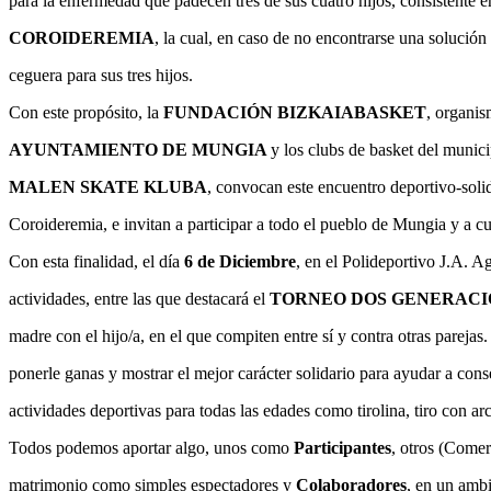
para la enfermedad que padecen tres de sus cuatro hijos, consistente
COROIDEREMIA
, la cual, en caso de no encontrarse una solución
ceguera para sus tres hijos.
Con este propósito, la
FUNDACIÓN BIZKAIABASKET
, organi
AYUNTAMIENTO DE MUNGIA
y los clubs de basket del munic
MALEN SKATE KLUBA
, convocan este encuentro deportivo-solid
Coroideremia, e invitan a participar a todo el pueblo de Mungia y a cu
Con esta finalidad, el día
6 de Diciembre
, en el Polideportivo J.A. A
actividades, entre las que destacará el
TORNEO DOS GENERACI
madre con el hijo/a, en el que compiten entre sí y contra otras parejas
ponerle ganas y mostrar el mejor carácter solidario para ayudar a con
actividades deportivas para todas las edades como tirolina, tiro con arc
Todos podemos aportar algo, unos como
Participantes
, otros (Come
matrimonio como simples espectadores y
Colaboradores
, en un ambi