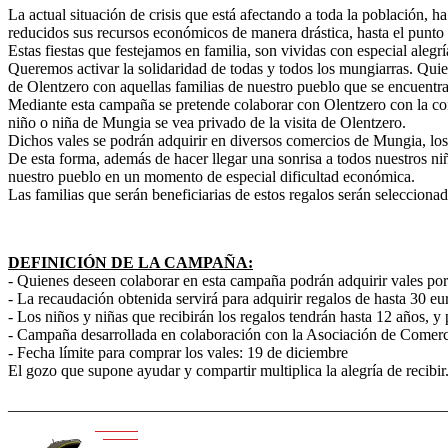
La actual situación de crisis que está afectando a toda la población, 
reducidos sus recursos económicos de manera drástica, hasta el punto 
Estas fiestas que festejamos en familia, son vividas con especial aleg
Queremos activar la solidaridad de todas y todos los mungiarras. Qui
de Olentzero con aquellas familias de nuestro pueblo que se encuentr
Mediante esta campaña se pretende colaborar con Olentzero con la compr
niño o niña de Mungia se vea privado de la visita de Olentzero.
Dichos vales se podrán adquirir en diversos comercios de Mungia, los c
De esta forma, además de hacer llegar una sonrisa a todos nuestros ni
nuestro pueblo en un momento de especial dificultad económica.
Las familias que serán beneficiarias de estos regalos serán selecciona
DEFINICIÓN DE LA CAMPAÑA:
- Quienes deseen colaborar en esta campaña podrán adquirir vales por d
- La recaudación obtenida servirá para adquirir regalos de hasta 30 eu
- Los niños y niñas que recibirán los regalos tendrán hasta 12 años,
- Campaña desarrollada en colaboración con la Asociación de Comer
- Fecha límite para comprar los vales: 19 de diciembre
El gozo que supone ayudar y compartir multiplica la alegría de recibi
_______________________________________________________