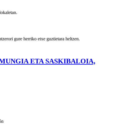
lokaletan.
erori gure herriko etxe guztietara heltzen.
IA-MUNGIA ETA SASKIBALOIA,
ón