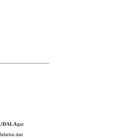
____________________
UDALA
gaz
olidarioa dan