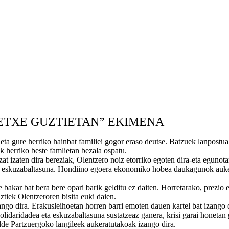
ETXE GUZTIETAN” EKIMENA
eta gure herriko hainbat familiei gogor eraso deutse. Batzuek lanpostua
 herriko beste famlietan bezala ospatu.
 izaten dira bereziak, Olentzero noiz etorriko egoten dira-eta egunotan
eta eskuzabaltasuna. Hondiino egoera ekonomiko hobea daukagunok auk
ar bat bera bere opari barik gelditu ez daiten. Horretarako, prezio e
ztiek Olentzeroren bisita euki daien.
ngo dira. Erakusleihoetan horren barri emoten dauen kartel bat izango 
solidaridadea eta eskuzabaltasuna sustatzeaz ganera, krisi garai honetan
de Partzuergoko langileek aukeratutakoak izango dira.