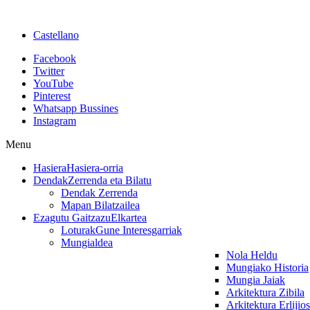
Castellano
Facebook
Twitter
YouTube
Pinterest
Whatsapp Bussines
Instagram
Menu
Hasiera
Hasiera-orria
Dendak
Zerrenda eta Bilatu
Dendak Zerrenda
Mapan Bilatzailea
Ezagutu Gaitzazu
Elkartea
Loturak
Gune Interesgarriak
Mungialdea
Nola Heldu
Mungiako Historia
Mungia Jaiak
Arkitektura Zibila
Arkitektura Erlijio