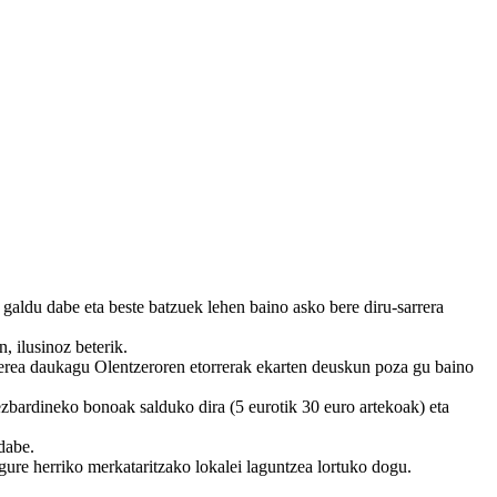
 galdu dabe eta beste batzuek lehen baino asko bere diru-sarrera
, ilusinoz beterik.
erea daukagu Olentzeroren etorrerak ekarten deuskun poza gu baino
zbardineko bonoak salduko dira (5 eurotik 30 euro artekoak) eta
dabe.
 gure herriko merkataritzako lokalei laguntzea lortuko dogu.