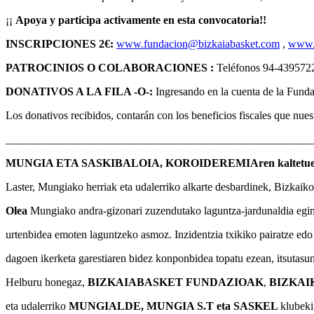
¡¡
Apoya y participa activamente en esta convocatoria!!
INSCRIPCIONES 2€:
www.fundacion@bizkaiabasket.com
,
www.b
PATROCINIOS O COLABORACIONES :
Teléfonos 94-439572
DONATIVOS A LA FILA -O-:
Ingresando en la cuenta de la Fun
Los donativos recibidos, contarán con los beneficios fiscales que nues
_______________________________________________________
MUNGIA ETA SASKIBALOIA, KOROIDEREMIAren kaltetuen
Laster, Mungiako herriak eta udalerriko alkarte desbardinek, Bizkaik
Olea
Mungiako andra-gizonari zuzendutako laguntza-jardunaldia eging
urtenbidea emoten laguntzeko asmoz. Inzidentzia txikiko pairatze ed
dagoen ikerketa garestiaren bidez konponbidea topatu ezean, itsutasun
Helburu honegaz,
BIZKAIABASKET FUNDAZIOAK
,
BIZKAI
eta udalerriko
MUNGIALDE, MUNGIA S.T eta SASKEL
klubeki