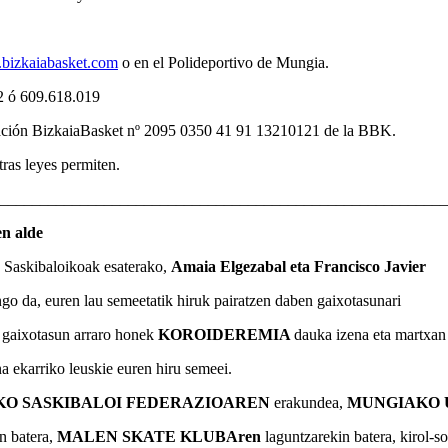
izkaiabasket.com
o en el Polideportivo de Mungia.
2 ó 609.618.019
dación BizkaiaBasket nº 2095 0350 41 91 13210121 de la BBK.
tras leyes permiten.
________________________________________________________
 alde
o Saskibaloikoak esaterako,
Amaia Elgezabal eta Francisco Javier
o da, euren lau semeetatik hiruk pairatzen daben gaixotasunari
o gaixotasun arraro honek
KOROIDEREMIA
dauka izena eta martxan
a ekarriko leuskie euren hiru semeei.
KO SASKIBALOI FEDERAZIOAREN
erakundea,
MUNGIAKO 
n batera,
MALEN SKATE KLUBAren
laguntzarekin batera, kirol-s