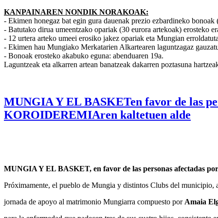
KANPAINAREN NONDIK NORAKOAK:
- Ekimen honegaz bat egin gura dauenak prezio ezbardineko bonoak (5 e
- Batutako dirua umeentzako opariak (30 eurora artekoak) erosteko er
- 12 urtera arteko umeei erosiko jakez opariak eta Mungian erroldatut
- Ekimen hau Mungiako Merkatarien Alkartearen laguntzagaz gauzat
- Bonoak erosteko akabuko eguna: abenduaren 19a.
Laguntzeak eta alkarren artean banatzeak dakarren poztasuna hartzeak
MUNGIA Y EL BASKETen favor de las 
KOROIDEREMIAren kaltetuen alde
MUNGIA Y EL BASKET, en favor de las personas afectadas
Próximamente, el pueblo de Mungia y distintos Clubs del municipio, 
jornada de apoyo al matrimonio Mungiarra compuesto por
Amaia Elg