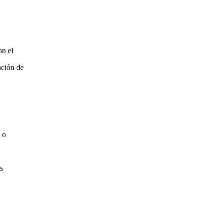
on el
ación de
e o
s