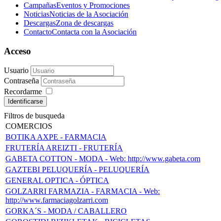
Campañas
Eventos y Promociones
Noticias
Noticias de la Asociación
Descargas
Zona de descargas
Contacto
Contacta con la Asociación
Acceso
Usuario
Contraseña
Recordarme
Identificarse
Filtros de busqueda
COMERCIOS
BOTIKA AXPE - FARMACIA
FRUTERÍA AREIZTI - FRUTERÍA
GABETA COTTON - MODA - Web: http://www.gabeta.com
GAZTEBI PELUQUERÍA - PELUQUERÍA
GENERAL OPTICA - ÓPTICA
GOLZARRI FARMAZIA - FARMACIA - Web:
http://www.farmaciagolzarri.com
GORKA´S - MODA / CABALLERO