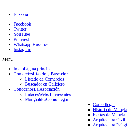
Euskara
Facebook
Twitter
YouTube
Pinterest
Whatsapp Bussines
Instagram
Menú
Inicio
Página principal
Comercios
Listado y Buscador
Listado de Comercios
Buscador en Callejero
Conocenos
La Asociación
Enlaces
Webs Interesantes
Mungialdea
Como llegar
Cómo llegar
Historia de Mungi
Fiestas de Mungia
Arquitectura Civil
Arquitectura Relig