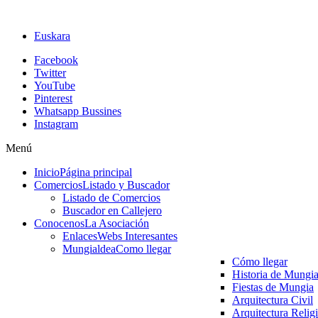
Euskara
Facebook
Twitter
YouTube
Pinterest
Whatsapp Bussines
Instagram
Menú
Inicio
Página principal
Comercios
Listado y Buscador
Listado de Comercios
Buscador en Callejero
Conocenos
La Asociación
Enlaces
Webs Interesantes
Mungialdea
Como llegar
Cómo llegar
Historia de Mungi
Fiestas de Mungia
Arquitectura Civil
Arquitectura Relig