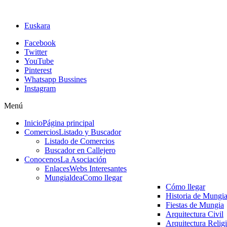
Euskara
Facebook
Twitter
YouTube
Pinterest
Whatsapp Bussines
Instagram
Menú
Inicio
Página principal
Comercios
Listado y Buscador
Listado de Comercios
Buscador en Callejero
Conocenos
La Asociación
Enlaces
Webs Interesantes
Mungialdea
Como llegar
Cómo llegar
Historia de Mungi
Fiestas de Mungia
Arquitectura Civil
Arquitectura Relig