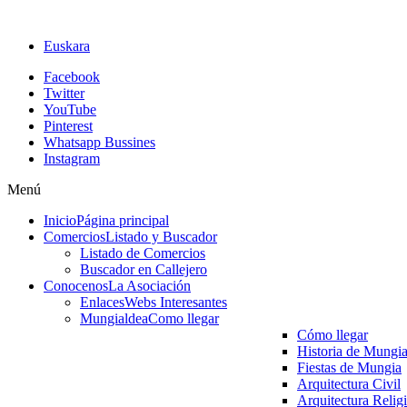
Euskara
Facebook
Twitter
YouTube
Pinterest
Whatsapp Bussines
Instagram
Menú
Inicio
Página principal
Comercios
Listado y Buscador
Listado de Comercios
Buscador en Callejero
Conocenos
La Asociación
Enlaces
Webs Interesantes
Mungialdea
Como llegar
Cómo llegar
Historia de Mungi
Fiestas de Mungia
Arquitectura Civil
Arquitectura Relig