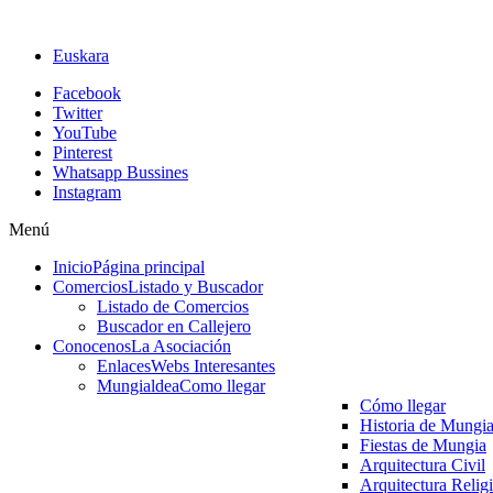
Euskara
Facebook
Twitter
YouTube
Pinterest
Whatsapp Bussines
Instagram
Menú
Inicio
Página principal
Comercios
Listado y Buscador
Listado de Comercios
Buscador en Callejero
Conocenos
La Asociación
Enlaces
Webs Interesantes
Mungialdea
Como llegar
Cómo llegar
Historia de Mungi
Fiestas de Mungia
Arquitectura Civil
Arquitectura Relig