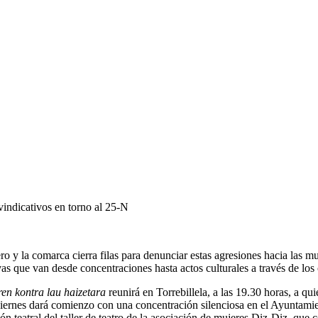
vindicativos en torno al 25-N
ero y la comarca cierra filas para denunciar estas agresiones hacia las 
ivas que van desde concentraciones hasta actos culturales a través de lo
en kontra lau haizetara
reunirá en Torrebillela, a las 19.30 horas, a qu
iernes dará comienzo con una concentración silenciosa en el Ayuntamien
ón teatral del taller de teatro de la asociación de mujeres Diz-Diz, que 