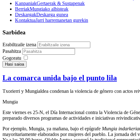
Kanpaniak
Gertaerak & Sustapenak
Berriak
Mungiako albisteak
Deskargak
Deskarga gunea
Kontaktua
Jarri harremanetan gurekin
Sarbidea
Erabiltzaile izena
Pasahitza
Gogoratu
Hasi saioa
La comarca unida bajo el punto lila
Txorierri y Mungialdea condenan la violencia de género con actos rei
Mungia
Este viernes es 25-N, el Día Internacional contra la Violencia de Gén
preparado diversos programas de actividades e iniciativas reivindicat
Por ejemplo, Mungia, ya mañana, bajo el epígrafe
Mungia indarkeriar
mayoritariamente elaborados por mujeres del pueblo. La jornada del v
Ya a las 20.00 horas, Olalde Aretoa acogerá la tradicional representaci