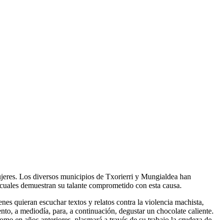
mujeres. Los diversos municipios de Txorierri y Mungialdea han
s cuales demuestran su talante comprometido con esta causa.
ienes quieran escuchar textos y relatos contra la violencia machista,
to, a mediodía, para, a continuación, degustar un chocolate caliente.
como en años anteriores, plasmará a través de su trabajo la crudeza de