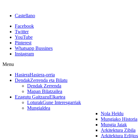
Castellano
Facebook
Twitter
YouTube
Pinterest
Whatsapp Bussines
Instagram
Menu
Hasiera
Hasiera-orria
Dendak
Zerrenda eta Bilatu
Dendak Zerrenda
Mapan Bilatzailea
Ezagutu Gaitzazu
Elkartea
Loturak
Gune Interesgarriak
Mungialdea
Nola Heldu
Mungiako Historia
Mungia Jaiak
Arkitektura Zibila
Arkitektura Erlijio