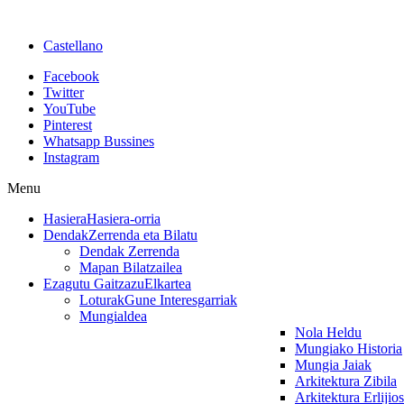
Castellano
Facebook
Twitter
YouTube
Pinterest
Whatsapp Bussines
Instagram
Menu
Hasiera
Hasiera-orria
Dendak
Zerrenda eta Bilatu
Dendak Zerrenda
Mapan Bilatzailea
Ezagutu Gaitzazu
Elkartea
Loturak
Gune Interesgarriak
Mungialdea
Nola Heldu
Mungiako Historia
Mungia Jaiak
Arkitektura Zibila
Arkitektura Erlijio