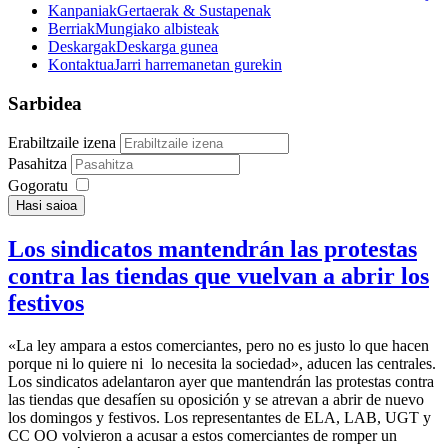
Kanpaniak
Gertaerak & Sustapenak
Berriak
Mungiako albisteak
Deskargak
Deskarga gunea
Kontaktua
Jarri harremanetan gurekin
Sarbidea
Erabiltzaile izena
Pasahitza
Gogoratu
Hasi saioa
Los sindicatos mantendrán las protestas
contra las tiendas que vuelvan a abrir los
festivos
«La ley ampara a estos comerciantes, pero no es justo lo que hacen
porque ni lo quiere ni lo necesita la sociedad», aducen las centrales.
Los sindicatos adelantaron ayer que mantendrán las protestas contra
las tiendas que desafíen su oposición y se atrevan a abrir de nuevo
los domingos y festivos. Los representantes de ELA, LAB, UGT y
CC OO volvieron a acusar a estos comerciantes de romper un