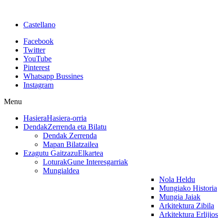
Castellano
Facebook
Twitter
YouTube
Pinterest
Whatsapp Bussines
Instagram
Menu
Hasiera
Hasiera-orria
Dendak
Zerrenda eta Bilatu
Dendak Zerrenda
Mapan Bilatzailea
Ezagutu Gaitzazu
Elkartea
Loturak
Gune Interesgarriak
Mungialdea
Nola Heldu
Mungiako Historia
Mungia Jaiak
Arkitektura Zibila
Arkitektura Erlijio