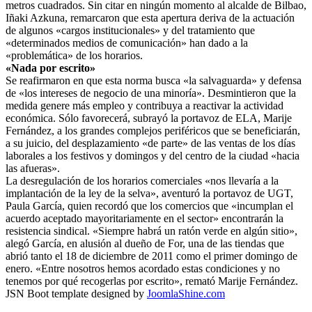
metros cuadrados. Sin citar en ningún momento al alcalde de Bilbao,
Iñaki Azkuna, remarcaron que esta apertura deriva de la actuación
de algunos «cargos institucionales» y del tratamiento que
«determinados medios de comunicación» han dado a la
«problemática» de los horarios.
«Nada por escrito»
Se reafirmaron en que esta norma busca «la salvaguarda» y defensa
de «los intereses de negocio de una minoría». Desmintieron que la
medida genere más empleo y contribuya a reactivar la actividad
económica. Sólo favorecerá, subrayó la portavoz de ELA, Marije
Fernández, a los grandes complejos periféricos que se beneficiarán,
a su juicio, del desplazamiento «de parte» de las ventas de los días
laborales a los festivos y domingos y del centro de la ciudad «hacia
las afueras».
La desregulación de los horarios comerciales «nos llevaría a la
implantación de la ley de la selva», aventuró la portavoz de UGT,
Paula García, quien recordó que los comercios que «incumplan el
acuerdo aceptado mayoritariamente en el sector» encontrarán la
resistencia sindical. «Siempre habrá un ratón verde en algún sitio»,
alegó García, en alusión al dueño de For, una de las tiendas que
abrió tanto el 18 de diciembre de 2011 como el primer domingo de
enero. «Entre nosotros hemos acordado estas condiciones y no
tenemos por qué recogerlas por escrito», remató Marije Fernández.
JSN Boot template designed by
JoomlaShine.com