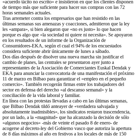
«acuerdo tácito no escrito» e insistieron en que los clientes disponen
de tiempo más que suficiente para hacer sus compras con las 72
horas semanales actuales.
Tras arremeter contra los empresarios que han resistido en las
últimas semanas sus amenazas y coacciones, admitieron que la ley
les «ampara», si bien alegaron que «no es justo» lo que hacen
porque es algo que «la sociedad ni quiere ni necesita». Se apoyaron
en los resultados de un informe de la Organización de
Consumidores-EKA, según el cual el 94% de los encuestados
considera suficiente abrir únicamente de lunes a sábado.
Dos días después de disolver una nueva marcha sin justificar el
cambio de planes, las centrales se presentaron ayer junto a
representantes de la Asociación de Comerciantes Euskal Dendak y
EKA para anunciar la convocatoria de una manifestación el próximo
11 de marzo en Bilbao para garantizar el «empleo en el pequeño
comercio». También recogerán firmas entre los trabajadores del
sector en defensa del derecho «al descanso semanal» y la
conciliación de la vida laboral y familiar.
En línea con las protestas llevadas a cabo en las últimas semanas,
que Bilbao Dendak tildó anteayer de «verdadera salvajada y
absolutamente inadmisibles», los sindicatos restaron trascendencia,
por un lado, a la «magnitud» que ha alcanzado la decisión de sólo
«algunos negocios» -más de veinte el pasado 8 de enero- de
acogerse al decreto-ley del Gobierno vasco que autoriza la apertura
de 8 días máximos al año en festivos a los locales de más de 150