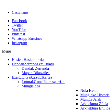
Castellano
Facebook
Twitter
YouTube
Pinterest
Whatsapp Bussines
Instagram
Menu
Hasiera
Hasiera-orria
Dendak
Zerrenda eta Bilatu
Dendak Zerrenda
Mapan Bilatzailea
Ezagutu Gaitzazu
Elkartea
Loturak
Gune Interesgarriak
Mungialdea
Nola Heldu
Mungiako Historia
Mungia Jaiak
Arkitektura Zibila
Arkitektura Erlijio