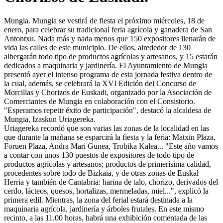
Mungia.
Mungia se vestirá de fiesta el próximo miércoles, 18 de
enero, para celebrar su tradicional feria agrícola y ganadera de San
Antontxu. Nada más y nada menos que 150 expositores llenarán de
vida las calles de este municipio. De ellos, alrededor de 130
albergarán todo tipo de productos agrícolas y artesanos, y 15 estarán
dedicados a maquinaria y jardinería. El Ayuntamiento de Mungia
presentó ayer el intenso programa de esta jornada festiva dentro de
la cual, además, se celebrará la XVI Edición del Concurso de
Morcillas y Chorizos de Euskadi, organizado por la Asociación de
Comerciantes de Mungia en colaboración con el Consistorio.
"Esperamos repetir éxito de participación", destacó la alcaldesa de
Mungia, Izaskun Uriagereka.
Uriagereka recordó que son varias las zonas de la localidad en las
que durante la mañana se esparcirá la fiesta y la feria: Matxin Plaza,
Foruen Plaza, Andra Mari Gunea, Trobika Kalea... "Este año vamos
a contar con unos 130 puestos de expositores de todo tipo de
productos agrícolas y artesanos; productos de primerísima calidad,
procedentes sobre todo de Bizkaia, y de otras zonas de Euskal
Herria y también de Cantabria: harina de talo, chorizo, derivados del
cerdo, lácteos, quesos, hortalizas, mermeladas, miel...", explicó la
primera edil. Mientras, la zona del ferial estará destinada a la
maquinaria agrícola, jardinería y árboles frutales. En este mismo
recinto, a las 11.00 horas, habrá una exhibición comentada de las