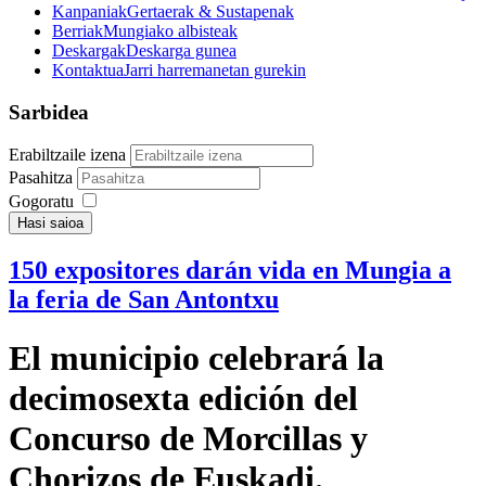
Kanpaniak
Gertaerak & Sustapenak
Berriak
Mungiako albisteak
Deskargak
Deskarga gunea
Kontaktua
Jarri harremanetan gurekin
Sarbidea
Erabiltzaile izena
Pasahitza
Gogoratu
Hasi saioa
150 expositores darán vida en Mungia a
la feria de San Antontxu
El municipio celebrará la
decimosexta edición del
Concurso de Morcillas y
Chorizos de Euskadi.