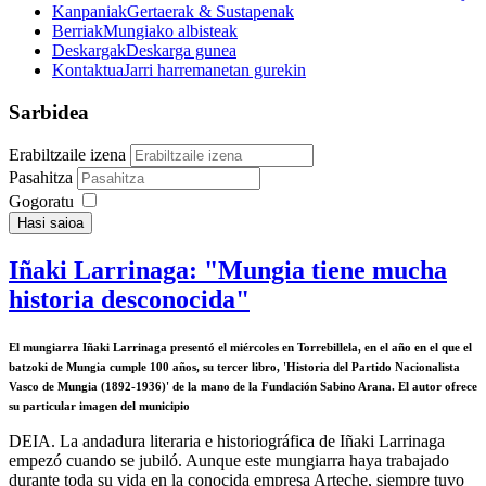
Kanpaniak
Gertaerak & Sustapenak
Berriak
Mungiako albisteak
Deskargak
Deskarga gunea
Kontaktua
Jarri harremanetan gurekin
Sarbidea
Erabiltzaile izena
Pasahitza
Gogoratu
Hasi saioa
Iñaki Larrinaga: "Mungia tiene mucha
historia desconocida"
El mungiarra Iñaki Larrinaga presentó el miércoles en Torrebillela, en el año en el que el
batzoki de Mungia cumple 100 años, su tercer libro, 'Historia del Partido Nacionalista
Vasco de Mungia (1892-1936)' de la mano de la Fundación Sabino Arana. El autor ofrece
su particular imagen del municipio
DEIA.
La andadura literaria e historiográfica de Iñaki Larrinaga
empezó cuando se jubiló. Aunque este mungiarra haya trabajado
durante toda su vida en la conocida empresa Arteche, siempre tuvo