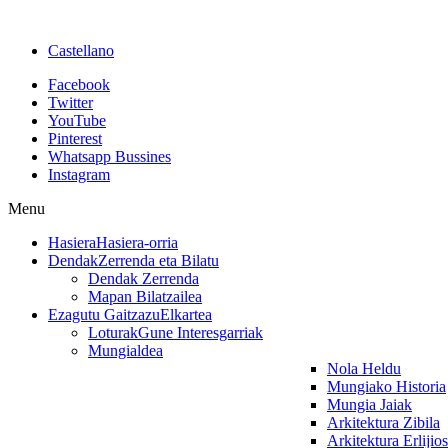
Castellano
Facebook
Twitter
YouTube
Pinterest
Whatsapp Bussines
Instagram
Menu
Hasiera
Hasiera-orria
Dendak
Zerrenda eta Bilatu
Dendak Zerrenda
Mapan Bilatzailea
Ezagutu Gaitzazu
Elkartea
Loturak
Gune Interesgarriak
Mungialdea
Nola Heldu
Mungiako Historia
Mungia Jaiak
Arkitektura Zibila
Arkitektura Erlijio