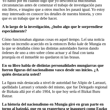
Yo hablo por mí cuando digo que yo desconocía muchísimas
circunstancias antes de comenzar el trabajo de investigación para
mis libros, e imagino que a otros muchos les pasará igual. Yo estoy
muy interesado en conocer los detalles de nuestra historia, y creo
que es un trabajo que se debe hacer.
A lo largo de la investigación, ¿hubo algo que le sorprendiese
especialmente?
Cómo funcionaban algunas cosas en aquel tiempo. Leí una noticia
sobre un incendio acaecido en la entonces Beko kale de Mungia en
la que se detallaba cómo las distintas autoridades fueron dando
órdenes de uno a otro sobre cómo actuar y al final con tanta
jerarquía en el inmueble no quedaron ni las brasas.
En su libro habla de distintas personalidades mungiarras que
fueron figuras del nacionalismo vasco desde sus inicios. ¿A
quién destacaría usted?
La figura más destacada a nivel de autoridad fue Alipio de Larrauri,
apellidado Larrauri y oriundo del mismo, que fue Delegado regional
de Bizkaia allá por el año 1904, lo que hoy sería el Bizkai Buru
Batzar.
La historia del nacionalismo en Mungia giró en gran parte en
torno al batzoki, que en su reapertura se inauguró como Euzko