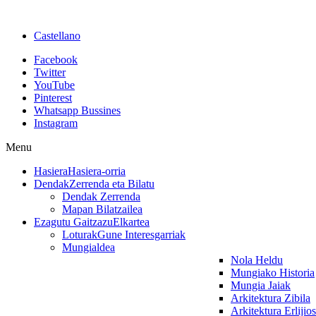
Castellano
Facebook
Twitter
YouTube
Pinterest
Whatsapp Bussines
Instagram
Menu
Hasiera
Hasiera-orria
Dendak
Zerrenda eta Bilatu
Dendak Zerrenda
Mapan Bilatzailea
Ezagutu Gaitzazu
Elkartea
Loturak
Gune Interesgarriak
Mungialdea
Nola Heldu
Mungiako Historia
Mungia Jaiak
Arkitektura Zibila
Arkitektura Erlijio