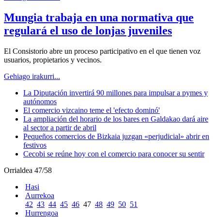
Mungia trabaja en una normativa que
regulará el uso de lonjas juveniles
El Consistorio abre un proceso participativo en el que tienen voz
usuarios, propietarios y vecinos.
Gehiago irakurri...
La Diputación invertirá 90 millones para impulsar a pymes y
autónomos
El comercio vizcaino teme el 'efecto dominó'
La ampliación del horario de los bares en Galdakao dará aire
al sector a partir de abril
Pequeños comercios de Bizkaia juzgan «perjudicial» abrir en
festivos
Cecobi se reúne hoy con el comercio para conocer su sentir
Orrialdea 47/58
Hasi
Aurrekoa
42
43
44
45
46
47
48
49
50
51
Hurrengoa