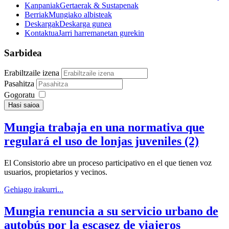
Kanpaniak
Gertaerak & Sustapenak
Berriak
Mungiako albisteak
Deskargak
Deskarga gunea
Kontaktua
Jarri harremanetan gurekin
Sarbidea
Erabiltzaile izena
Pasahitza
Gogoratu
Hasi saioa
Mungia trabaja en una normativa que
regulará el uso de lonjas juveniles (2)
El Consistorio abre un proceso participativo en el que tienen voz
usuarios, propietarios y vecinos.
Gehiago irakurri...
Mungia renuncia a su servicio urbano de
autobús por la escasez de viajeros