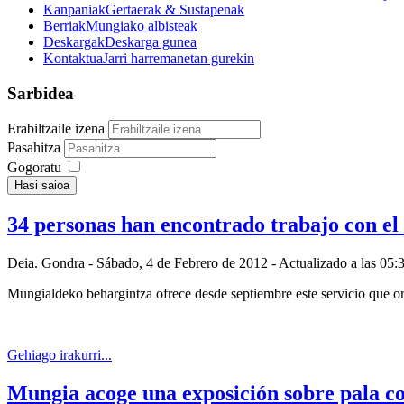
Kanpaniak
Gertaerak & Sustapenak
Berriak
Mungiako albisteak
Deskargak
Deskarga gunea
Kontaktua
Jarri harremanetan gurekin
Sarbidea
Erabiltzaile izena
Pasahitza
Gogoratu
Hasi saioa
34 personas han encontrado trabajo con el
Deia. Gondra
- Sábado, 4 de Febrero de 2012 - Actualizado a las 05:
Mungialdeko behargintza ofrece desde septiembre este servicio que ori
Gehiago irakurri...
Mungia acoge una exposición sobre pala co