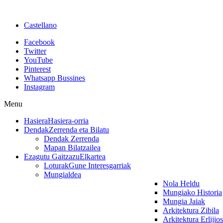
Castellano
Facebook
Twitter
YouTube
Pinterest
Whatsapp Bussines
Instagram
Menu
Hasiera
Hasiera-orria
Dendak
Zerrenda eta Bilatu
Dendak Zerrenda
Mapan Bilatzailea
Ezagutu Gaitzazu
Elkartea
Loturak
Gune Interesgarriak
Mungialdea
Nola Heldu
Mungiako Historia
Mungia Jaiak
Arkitektura Zibila
Arkitektura Erlijio