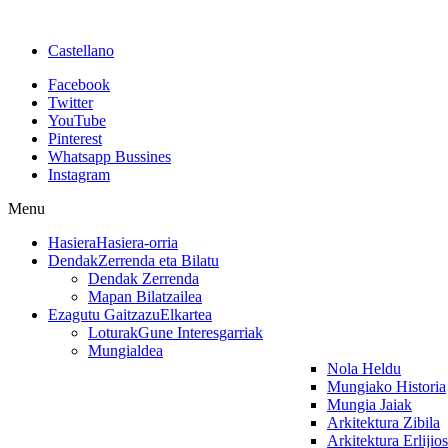
Castellano
Facebook
Twitter
YouTube
Pinterest
Whatsapp Bussines
Instagram
Menu
Hasiera
Hasiera-orria
Dendak
Zerrenda eta Bilatu
Dendak Zerrenda
Mapan Bilatzailea
Ezagutu Gaitzazu
Elkartea
Loturak
Gune Interesgarriak
Mungialdea
Nola Heldu
Mungiako Historia
Mungia Jaiak
Arkitektura Zibila
Arkitektura Erlijio