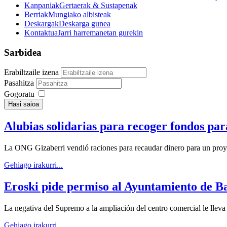
Kanpaniak
Gertaerak & Sustapenak
Berriak
Mungiako albisteak
Deskargak
Deskarga gunea
Kontaktua
Jarri harremanetan gurekin
Sarbidea
Erabiltzaile izena
Pasahitza
Gogoratu
Hasi saioa
Alubias solidarias para recoger fondos pa
La ONG Gizaberri vendió raciones para recaudar dinero para un proye
Gehiago irakurri...
Eroski pide permiso al Ayuntamiento de B
La negativa del Supremo a la ampliación del centro comercial le lleva 
Gehiago irakurri...