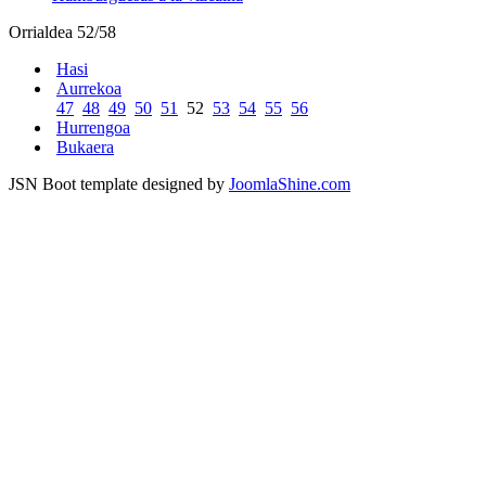
Orrialdea 52/58
Hasi
Aurrekoa
47
48
49
50
51
52
53
54
55
56
Hurrengoa
Bukaera
JSN Boot template designed by
JoomlaShine.com