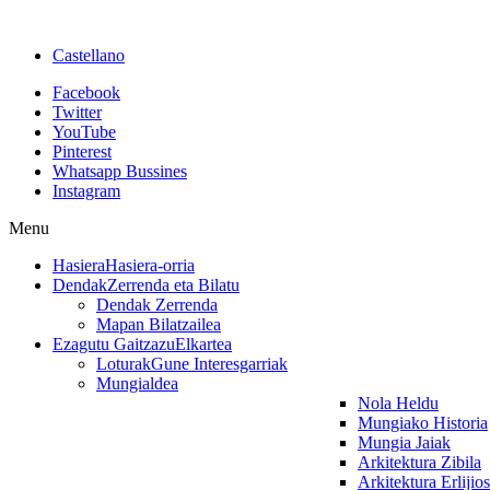
Castellano
Facebook
Twitter
YouTube
Pinterest
Whatsapp Bussines
Instagram
Menu
Hasiera
Hasiera-orria
Dendak
Zerrenda eta Bilatu
Dendak Zerrenda
Mapan Bilatzailea
Ezagutu Gaitzazu
Elkartea
Loturak
Gune Interesgarriak
Mungialdea
Nola Heldu
Mungiako Historia
Mungia Jaiak
Arkitektura Zibila
Arkitektura Erlijio