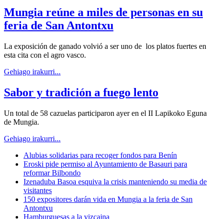
Mungia reúne a miles de personas en su
feria de San Antontxu
La exposición de ganado volvió a ser uno de los platos fuertes en
esta cita con el agro vasco.
Gehiago irakurri...
Sabor y tradición a fuego lento
Un total de 58 cazuelas participaron ayer en el II Lapikoko Eguna
de Mungia.
Gehiago irakurri...
Alubias solidarias para recoger fondos para Benín
Eroski pide permiso al Ayuntamiento de Basauri para
reformar Bilbondo
Izenaduba Basoa esquiva la crisis manteniendo su media de
visitantes
150 expositores darán vida en Mungia a la feria de San
Antontxu
Hamburguesas a la vizcaina