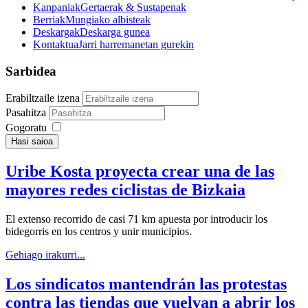
Kanpaniak
Gertaerak & Sustapenak
Berriak
Mungiako albisteak
Deskargak
Deskarga gunea
Kontaktua
Jarri harremanetan gurekin
Sarbidea
Erabiltzaile izena
Pasahitza
Gogoratu
Hasi saioa
Uribe Kosta proyecta crear una de las
mayores redes ciclistas de Bizkaia
El extenso recorrido de casi 71 km apuesta por introducir los
bidegorris en los centros y unir municipios.
Gehiago irakurri...
Los sindicatos mantendrán las protestas
contra las tiendas que vuelvan a abrir los