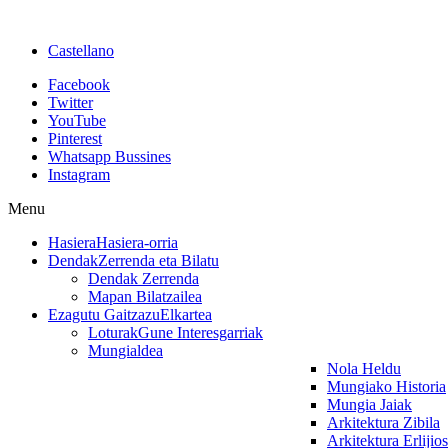
Castellano
Facebook
Twitter
YouTube
Pinterest
Whatsapp Bussines
Instagram
Menu
Hasiera
Hasiera-orria
Dendak
Zerrenda eta Bilatu
Dendak Zerrenda
Mapan Bilatzailea
Ezagutu Gaitzazu
Elkartea
Loturak
Gune Interesgarriak
Mungialdea
Nola Heldu
Mungiako Historia
Mungia Jaiak
Arkitektura Zibila
Arkitektura Erlijio