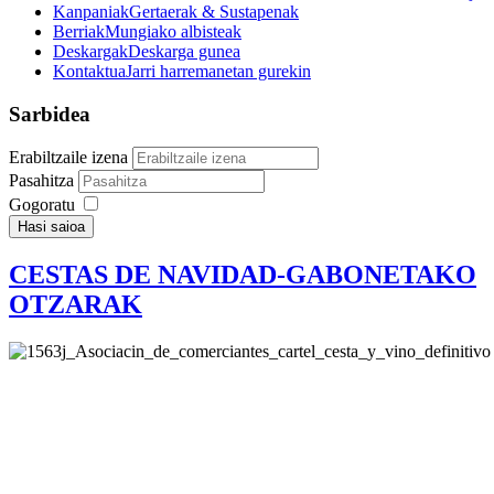
Kanpaniak
Gertaerak & Sustapenak
Berriak
Mungiako albisteak
Deskargak
Deskarga gunea
Kontaktua
Jarri harremanetan gurekin
Sarbidea
Erabiltzaile izena
Pasahitza
Gogoratu
Hasi saioa
CESTAS DE NAVIDAD-GABONETAKO
OTZARAK