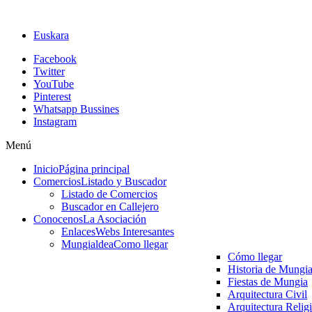
Euskara
Facebook
Twitter
YouTube
Pinterest
Whatsapp Bussines
Instagram
Menú
Inicio
Página principal
Comercios
Listado y Buscador
Listado de Comercios
Buscador en Callejero
Conocenos
La Asociación
Enlaces
Webs Interesantes
Mungialdea
Como llegar
Cómo llegar
Historia de Mungi
Fiestas de Mungia
Arquitectura Civil
Arquitectura Relig