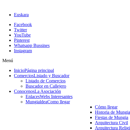
Euskara
Facebook
Twitter
YouTube
Pinterest
Whatsapp Bussines
Instagram
Menú
Inicio
Página principal
Comercios
Listado y Buscador
Listado de Comercios
Buscador en Callejero
Conocenos
La Asociación
Enlaces
Webs Interesantes
Mungialdea
Como llegar
Cómo llegar
Historia de Mungi
Fiestas de Mungia
Arquitectura Civil
Arquitectura Relig