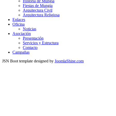
Historia de Mungia
Fiestas de Mungia
Arquitectura Civil
Arquitectura Religiosa
Enlaces
Oficina
Noticias
Asociación
Presentación
Servicios y Estructura
Contacto
Campañas
JSN Boot template designed by
JoomlaShine.com