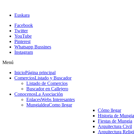
Euskara
Facebook
Twitter
YouTube
Pinterest
Whatsapp Bussines
Instagram
Menú
Inicio
Página principal
Comercios
Listado y Buscador
Listado de Comercios
Buscador en Callejero
Conocenos
La Asociación
Enlaces
Webs Interesantes
Mungialdea
Como llegar
Cómo llegar
Historia de Mungi
Fiestas de Mungia
Arquitectura Civil
Arquitectura Relig