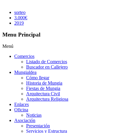
sorteo
3.000€
2019
Menu Principal
Menú
Comercios
Listado de Comercios
Buscador en Callejero
Mungialdea
Cómo llegar
Historia de Mungia
Fiestas de Mungia
Arquitectura Civil
Arquitectura Religiosa
Enlaces
Oficina
Noticias
Asociación
Presentación
Servicios y Estructura