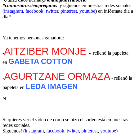
#connosotrossiempreganas
y síguenos en nuestras redes sociales
(
instagram
,
facebook
,
twitter
,
pinterest
,
youtube
) en infórmate día a
día!!
Ya tenemos personas ganadora:
AITZIBER MONJE
-
- rellenó la papeleta
GABETA COTTON
en
AGURTZANE ORMAZA
-
- rellenó la
LEDA IMAGEN
papeleta en
N
Si quieres ver el vídeo de como se hizo el sorteo está en nuestras
redes sociales.
Síguenos! (
instagram
,
facebook
,
twitter
,
pinterest
,
youtube
)