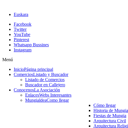
Euskara
Facebook
Twitter
YouTube
Pinterest
Whatsapp Bussines
Instagram
Menú
Inicio
Página principal
Comercios
Listado y Buscador
Listado de Comercios
Buscador en Callejero
Conocenos
La Asociación
Enlaces
Webs Interesantes
Mungialdea
Como llegar
Cómo llegar
Historia de Mungi
Fiestas de Mungia
Arquitectura Civil
Arquitectura Relig