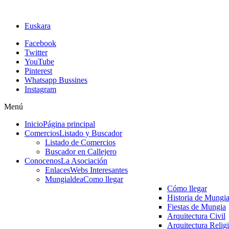
Euskara
Facebook
Twitter
YouTube
Pinterest
Whatsapp Bussines
Instagram
Menú
Inicio
Página principal
Comercios
Listado y Buscador
Listado de Comercios
Buscador en Callejero
Conocenos
La Asociación
Enlaces
Webs Interesantes
Mungialdea
Como llegar
Cómo llegar
Historia de Mungi
Fiestas de Mungia
Arquitectura Civil
Arquitectura Relig