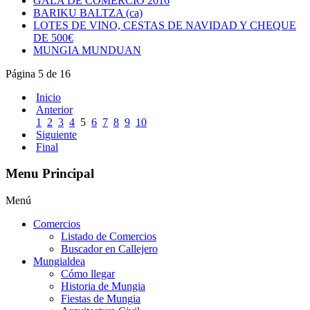
GALA DE COMERCIO 2016
BARIKU BALTZA (ca)
LOTES DE VINO, CESTAS DE NAVIDAD Y CHEQUE
DE 500€
MUNGIA MUNDUAN
Página 5 de 16
Inicio
Anterior
1
2
3
4
5
6
7
8
9
10
Siguiente
Final
Menu Principal
Menú
Comercios
Listado de Comercios
Buscador en Callejero
Mungialdea
Cómo llegar
Historia de Mungia
Fiestas de Mungia