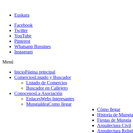
Euskara
Facebook
Twitter
YouTube
Pinterest
Whatsapp Bussines
Instagram
Menú
Inicio
Página principal
Comercios
Listado y Buscador
Listado de Comercios
Buscador en Callejero
Conocenos
La Asociación
Enlaces
Webs Interesantes
Mungialdea
Como llegar
Cómo llegar
Historia de Mungi
Fiestas de Mungia
Arquitectura Civil
Arquitectura Relig