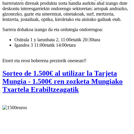
hurreratzen direnak produktu sorta handia aurkitu ahal izango dute
deskontu interesgarriekin ondorengo sektoretan: arropak andrazko,
gizonezko, gazte eta umeentzat, oinetakoak, surf, mertzeria,
lentzeria, jostailuak, optika, kiroletako eta aisirako gailuak etab.
Sarrera dohakoa izango da eta ordutegia ondorengoa:
Ostirala 1 y larunbata 2, 11:00etatik 20:30tara
Igandea 3 11:00etatik 14:00etara
Etorri eta erosi hoberena preziorik onenean!!
Sorteo de 1.500€ al utilizar la Tarjeta
Mungia - 1.500€ ren zozketa Mungiako
Txartela Erabiltzeagatik