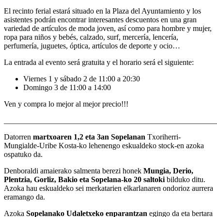
El recinto ferial estará situado en la Plaza del Ayuntamiento y los
asistentes podrán encontrar interesantes descuentos en una gran
variedad de artículos de moda joven, así como para hombre y mujer,
ropa para niños y bebés, calzado, surf, mercería, lencería,
perfumería, juguetes, óptica, artículos de deporte y ocio…
La entrada al evento será gratuita y el horario será el siguiente:
Viernes 1 y sábado 2 de 11:00 a 20:30
Domingo 3 de 11:00 a 14:00
Ven y compra lo mejor al mejor precio!!!
_______________________________________________________
Datorren
martxoaren 1,2 eta 3an Sopelanan
Txoriherri-
Mungialde-Uribe Kosta-ko lehenengo eskualdeko stock-en azoka
ospatuko da.
Denboraldi amaierako salmenta berezi honek
Mungia, Derio,
Plentzia, Gorliz, Bakio eta Sopelana-ko 20 saltoki
bilduko ditu.
Azoka hau eskualdeko sei merkatarien elkarlanaren ondorioz aurrera
eramango da.
Azoka
Sopelanako Udaletxeko enparantzan
egingo da eta bertara