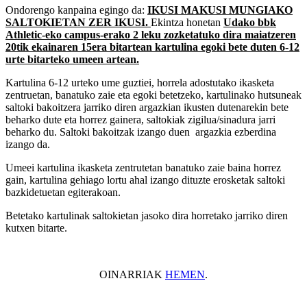
Ondorengo kanpaina egingo da:
IKUSI MAKUSI MUNGIAKO
SALTOKIETAN ZER IKUSI.
Ekintza honetan
Udako bbk
Athletic-eko campus-erako 2 leku zozketatuko dira maiatzeren
20tik ekainaren 15era bitartean kartulina egoki bete duten 6-12
urte bitarteko umeen artean.
Kartulina 6-12 urteko ume guztiei, horrela adostutako ikasketa
zentruetan, banatuko zaie eta egoki betetzeko, kartulinako hutsuneak
saltoki bakoitzera jarriko diren argazkian ikusten dutenarekin bete
beharko dute eta horrez gainera, saltokiak zigilua/sinadura jarri
beharko du. Saltoki bakoitzak izango duen argazkia ezberdina
izango da.
Umeei kartulina ikasketa zentrutetan banatuko zaie baina horrez
gain, kartulina gehiago lortu ahal izango dituzte erosketak saltoki
bazkidetuetan egiterakoan.
Betetako kartulinak saltokietan jasoko dira horretako jarriko diren
kutxen bitarte.
OINARRIAK
HEMEN
.