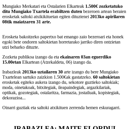
Mungiako Merkatari eta Ostalarien Elkarteak
1.500€ zozketatuko
ditu Mungiako Txartela erabiltzen duten
bezeroen artean beraien
erosketak saltoki atxikikituetan egiten dituztenei
2013ko apirilaren
08tik maiatzaren 31 arte.
Erosketa bakoitzeko papertxo bat emango zaio bezeroari eta honek
egoki bete ondoren saltokietan horretarako jarriko diren ontzietan
utzi beharko dituzte.
Zozketa publikoa izango da eta
ekainaren 03an eguerdiko
15.00etan
Elkartean (Atzekaldeta, 06) izango da.
Irabazleak
2013ko uztailaren 30
arte izango du bere Mungiako
Txartelean sartuko zaizkion 1.500€ak gastatzeko.
60 saltokietan
erosketak egiteko aukera izango du, sekotore guztieko saltokiak;
moda, oinetakoak, bitxitegiak, ileapaindegiak, argazkilariak,
optikak, gozotegiak, ostalaritza, farmazia, jostailuak, kopistegiak,
dekorazioa...
Oinarri guztiak eta saltoki atxikituen zerrenda hemen eskuragarri.
IRABAZLEA: MAITE ELORDUI