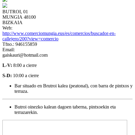
BUTROI, 01
MUNGIA 48100
BIZKAIA
Web:
http://www.comerciomungia.eus/es/comercios/buscador-en-
callejero/200?view=comercio
Tfno.: 946155859
Email:
gaiskauri@hotmail.com
L-V:
8:00 a cierre
S-D:
10:00 a cierre
Bar situado en Brutroi kalea (peatonal), con barra de pintxos y
terraza.
Butroi oinezko kalean dagoen taberna, pintxoekin eta
terrazarekin.