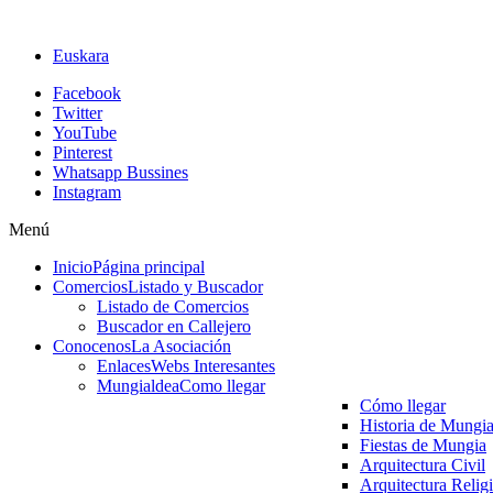
Euskara
Facebook
Twitter
YouTube
Pinterest
Whatsapp Bussines
Instagram
Menú
Inicio
Página principal
Comercios
Listado y Buscador
Listado de Comercios
Buscador en Callejero
Conocenos
La Asociación
Enlaces
Webs Interesantes
Mungialdea
Como llegar
Cómo llegar
Historia de Mungi
Fiestas de Mungia
Arquitectura Civil
Arquitectura Relig