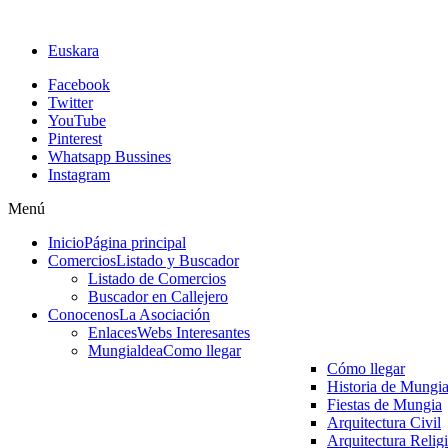
Euskara
Facebook
Twitter
YouTube
Pinterest
Whatsapp Bussines
Instagram
Menú
Inicio
Página principal
Comercios
Listado y Buscador
Listado de Comercios
Buscador en Callejero
Conocenos
La Asociación
Enlaces
Webs Interesantes
Mungialdea
Como llegar
Cómo llegar
Historia de Mungi
Fiestas de Mungia
Arquitectura Civil
Arquitectura Relig