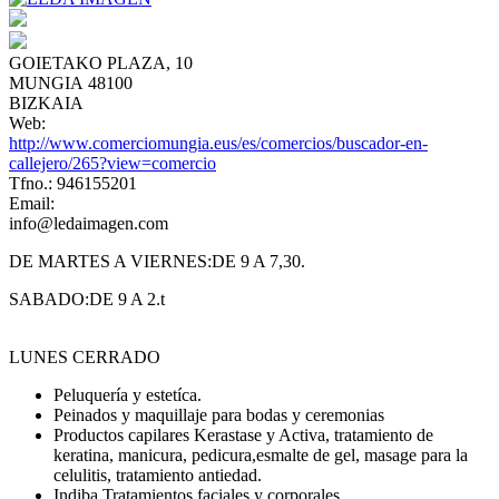
GOIETAKO PLAZA, 10
MUNGIA 48100
BIZKAIA
Web:
http://www.comerciomungia.eus/es/comercios/buscador-en-
callejero/265?view=comercio
Tfno.: 946155201
Email:
info@ledaimagen.com
DE MARTES A VIERNES:DE 9 A 7,30.
SABADO:DE 9 A 2.t
LUNES CERRADO
Peluquería y estetíca.
Peinados y maquillaje para bodas y ceremonias
Productos capilares Kerastase y Activa, tratamiento de
keratina, manicura, pedicura,esmalte de gel, masage para la
celulitis, tratamiento antiedad.
Indiba.Tratamientos faciales y corporales