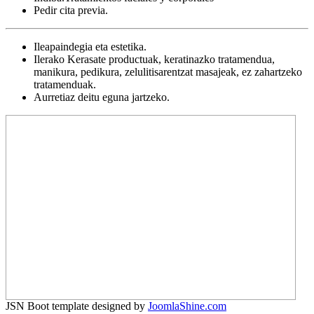
Pedir cita previa.
Ileapaindegia eta estetika.
Ilerako Kerasate productuak, keratinazko tratamendua,
manikura, pedikura, zelulitisarentzat masajeak, ez zahartzeko
tratamenduak.
Aurretiaz deitu eguna jartzeko.
JSN Boot template designed by
JoomlaShine.com