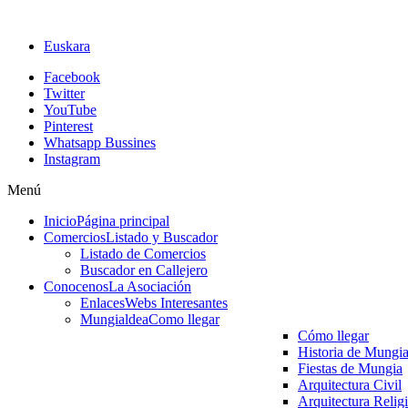
Euskara
Facebook
Twitter
YouTube
Pinterest
Whatsapp Bussines
Instagram
Menú
Inicio
Página principal
Comercios
Listado y Buscador
Listado de Comercios
Buscador en Callejero
Conocenos
La Asociación
Enlaces
Webs Interesantes
Mungialdea
Como llegar
Cómo llegar
Historia de Mungi
Fiestas de Mungia
Arquitectura Civil
Arquitectura Relig