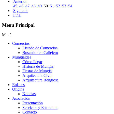
Anterior
45
46
47
48
49
50
51
52
53
54
Siguiente
Final
Menu Principal
Menú
Comercios
Listado de Comercios
Buscador en Callejero
Mungialdea
Cómo llegar
Historia de Mungia
Fiestas de Mungia
Arquitectura Civil
Arquitectura Religiosa
Enlaces
Oficina
Noticias
Asociación
Presentación
Servicios y Estructura
Contacto