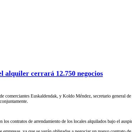
l alquiler cerrará 12.750 negocios
ón de comerciantes Euskaldendak, y Koldo Méndez, secretario general d
 conjuntamente.
n los contratos de arrendamiento de los locales alquilados bajo el aus
de empresas, ya que se verán obligadas a negociar un nuevo contrato de