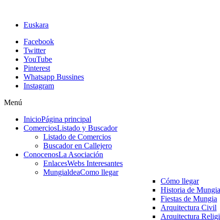
Euskara
Facebook
Twitter
YouTube
Pinterest
Whatsapp Bussines
Instagram
Menú
Inicio
Página principal
Comercios
Listado y Buscador
Listado de Comercios
Buscador en Callejero
Conocenos
La Asociación
Enlaces
Webs Interesantes
Mungialdea
Como llegar
Cómo llegar
Historia de Mungi
Fiestas de Mungia
Arquitectura Civil
Arquitectura Relig