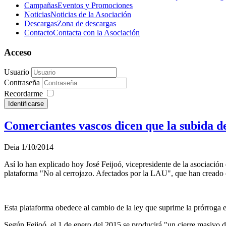
Campañas
Eventos y Promociones
Noticias
Noticias de la Asociación
Descargas
Zona de descargas
Contacto
Contacta con la Asociación
Acceso
Usuario
Contraseña
Recordarme
Identificarse
Comerciantes vascos dicen que la subida de
Deia 1/10/2014
Así lo han explicado hoy José Feijoó, vicepresidente de la asociaci
plataforma "No al cerrojazo. Afectados por la LAU", que han creado
Esta plataforma obedece al cambio de la ley que suprime la prórroga e
Según Feijoó, el 1 de enero del 2015 se producirá "un cierre masivo 