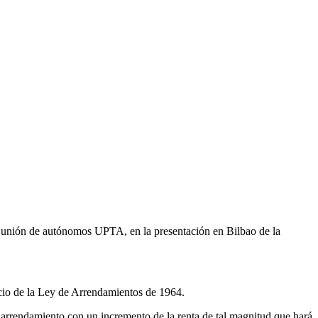
e unión de autónomos UPTA, en la presentación en Bilbao de la
picio de la Ley de Arrendamientos de 1964.
 arrendamiento con un incremento de la renta de tal magnitud que hará