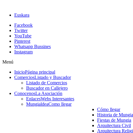
Euskara
Facebook
Twitter
YouTube
Pinterest
Whatsapp Bussines
Instagram
Menú
Inicio
Página principal
Comercios
Listado y Buscador
Listado de Comercios
Buscador en Callejero
Conocenos
La Asociación
Enlaces
Webs Interesantes
Mungialdea
Como llegar
Cómo llegar
Historia de Mungi
Fiestas de Mungia
Arquitectura Civil
Arquitectura Relig