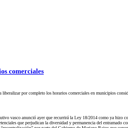
ios comerciales
 liberalizar por completo los horarios comerciales en municipios consid
ivo vasco anunció ayer que recurrirá la Ley 18/2014 como ya hizo con e
iales que perjudican la diversidad y permanencia del entramado comerci
“recentralización” por parte del Gobierno de Mariano Rajoy que supone l