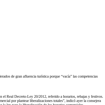
erados de gran afluencia turística porque “vacía” las competencias
l Real Decreto-Ley 20/2012, referido a horarios, rebajas y festivos.
al por plantear liberalizaciones totales”, indicó ayer la consejera
a ley para la liberalización de los horarios comerciales.