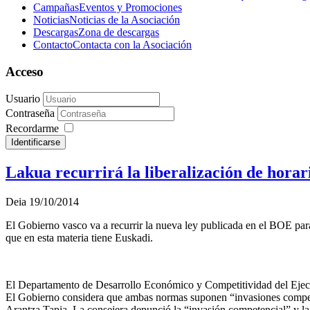
Campañas
Eventos y Promociones
Noticias
Noticias de la Asociación
Descargas
Zona de descargas
Contacto
Contacta con la Asociación
Acceso
Usuario
Contraseña
Recordarme
Identificarse
Lakua recurrirá la liberalización de horar
Deia 19/10/2014
El Gobierno vasco va a recurrir la nueva ley publicada en el BOE para
que en esta materia tiene Euskadi.
El Departamento de Desarrollo Económico y Competitividad del Ejecut
El Gobierno considera que ambas normas suponen “invasiones competenc
Arantza Tapia. La consejera denunció la “invasión competencial” y la 