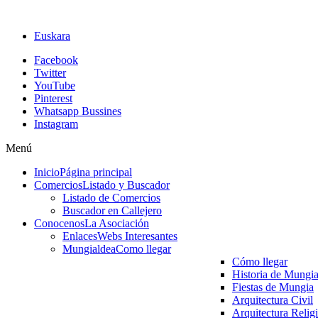
Euskara
Facebook
Twitter
YouTube
Pinterest
Whatsapp Bussines
Instagram
Menú
Inicio
Página principal
Comercios
Listado y Buscador
Listado de Comercios
Buscador en Callejero
Conocenos
La Asociación
Enlaces
Webs Interesantes
Mungialdea
Como llegar
Cómo llegar
Historia de Mungi
Fiestas de Mungia
Arquitectura Civil
Arquitectura Relig