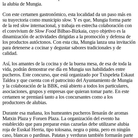
la alubia de Mungia.
Con este certamen gastronómico, esta localidad da un paso más en
su trayectoria como municipio
slow.
Y es que, Mungia forma parte
de la red
slow
internacional, y trabaja en estrecha colaboración con
el convivium de
Slow Food
Bilbao-Bizkaia, cuyo objetivo es la
dinamización de actividades dirigidas a la promoción y defensa de
los productos autóctonos. Con esta cita, Mungia lanza una invitación
para detenerse a cocinar y degustar sabores tradicionales y de
calidad.
Así, los amantes de la cocina y de la buena mesa, de esa de toda la
vida, podrán demostrar ese día en Mungia sus habilidades entre
pucheros. Este concurso, que está organizado por Txispeleta Eskaut
Taldea y que cuenta con el patrocinio del Ayuntamiento de Mungia
y la colaboración de la BBK, está abierto a todos los particulares,
asociaciones, grupos y empresas que quieran tomar parte. En este
certamen se premiará tanto a los concursantes como a los
productores de alubias.
Durante esa mañana, los humeantes pucheros llenarán de aromas
Matxin Plaza y Foruen Plaza. La organización del evento ha
establecido que para preparar estas cazuelas debe utilizarse alubia
roja de Euskal Herria, tipo tolosana, negra o pinta, pero en ningún
caso, blancas o pardinas. Patatas y verduras también formarán parte