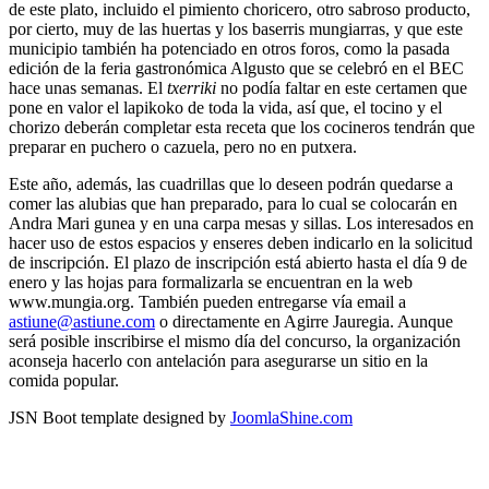
de este plato, incluido el pimiento choricero, otro sabroso producto,
por cierto, muy de las huertas y los baserris mungiarras, y que este
municipio también ha potenciado en otros foros, como la pasada
edición de la feria gastronómica Algusto que se celebró en el BEC
hace unas semanas. El
txerriki
no podía faltar en este certamen que
pone en valor el lapikoko de toda la vida, así que, el tocino y el
chorizo deberán completar esta receta que los cocineros tendrán que
preparar en puchero o cazuela, pero no en putxera.
Este año, además, las cuadrillas que lo deseen podrán quedarse a
comer las alubias que han preparado, para lo cual se colocarán en
Andra Mari gunea y en una carpa mesas y sillas. Los interesados en
hacer uso de estos espacios y enseres deben indicarlo en la solicitud
de inscripción. El plazo de inscripción está abierto hasta el día 9 de
enero y las hojas para formalizarla se encuentran en la web
www.mungia.org. También pueden entregarse vía email a
astiune@astiune.com
o directamente en Agirre Jauregia. Aunque
será posible inscribirse el mismo día del concurso, la organización
aconseja hacerlo con antelación para asegurarse un sitio en la
comida popular.
JSN Boot template designed by
JoomlaShine.com