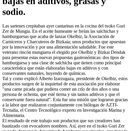
bajas en aditivos, grasas y
sodio.
Las
sartenes crepitaban ayer cantarinas en la cocina del txoko Guri
Zer de Mungia. En el aceite humeante se freían las salchichas y
hamburguesas que acaba de lanzar Okelbiz, la Asociación de
Carniceros y Charcuteros de Bizkaia; unos productos que apuestan
por la innovación y por una alimentación saludable. Fue este
veterano rincón mungiarra el elegido por Okelbiz y Bizkai Dendak
para presentar estas nuevas propuestas gastronómicas: dos tipos de
hamburguesa y una clase de salchicha que tienen como principal
característica que están elaboradas bajas en aditivos y con
conservantes naturales, huyendo de químicas.
Tal y como explicó Alberto Izarzugaza, presidente de Okelbiz, estos
productos surgen de la inquietud de esta asociación por elaborar
"una carne picada que pudiera comer un crío de dos años o una
persona de ochenta, que esté tierna y sin tantos aditivos y que el
conservante fuera natural". Esta fue una misión que lograron gracias
a la labor que realizaron conjuntamente con biólogas de AZTI-
Tecnalia, el Centro Tecnológico experto en Investigación Marina y
Alimentaria.
El resultado de este trabajo son productos que sus creadores han
bautizado con evocadores nombres. Así, ayer en el txoko Guri Zer