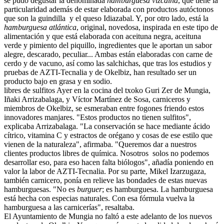
se pudo degustar la denominada
hamburguesa vizcaina
, que tiene la
particularidad además de estar elaborada con productos autóctonos
que son la guindilla y el queso Idiazabal. Y, por otro lado, está la
hamburguesa atlántica
, original, novedosa, inspirada en este tipo de
alimentación y que está elaborada con aceituna negra, aceituna
verde y pimiento del piquillo, ingredientes que le aportan un sabor
alegre, descarado, peculiar... Ambas están elaboradas con carne de
cerdo y de vacuno, así como las salchichas, que tras los estudios y
pruebas de AZTI-Tecnalia y de Okelbiz, han resultado ser un
producto bajo en grasa y en sodio.
libres de sulfitos
Ayer en la cocina del txoko Guri Zer de Mungia,
Iñaki Arrizabalaga, y Víctor Martínez de Sosa, carniceros y
miembros de Okelbiz, se esmeraban entre fogones friendo estos
innovadores manjares. "Estos productos no tienen sulfitos",
explicaba Arrizabalaga. "La conservación se hace mediante ácido
cítrico, vitamina C y estractos de orégano y cosas de ese estilo que
vienen de la naturaleza", afirmaba. "Queremos dar a nuestros
clientes productos libres de química. Nosotros solos no podemos
desarrollar eso, para eso hacen falta biólogos", añadía poniendo en
valor la labor de AZTI-Tecnalia. Por su parte, Mikel Izarzugaza,
también carnicero, ponía en relieve las bondades de estas nuevas
hamburguesas. "No es
burguer
; es hamburguesa. La hamburguesa
está hecha con especias naturales. Con esa fórmula vuelva la
hamburguesa a las carnicerías", resaltaba.
El Ayuntamiento de Mungia no faltó a este adelanto de los nuevos