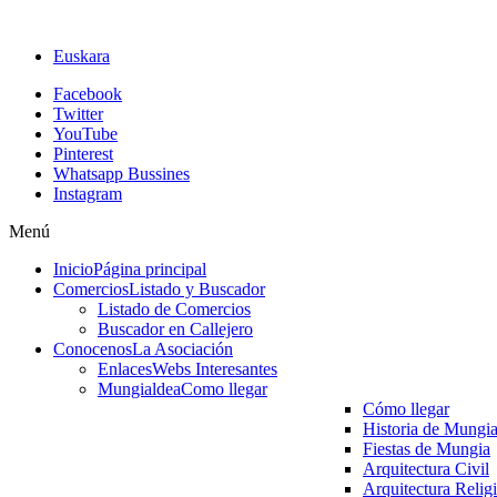
Euskara
Facebook
Twitter
YouTube
Pinterest
Whatsapp Bussines
Instagram
Menú
Inicio
Página principal
Comercios
Listado y Buscador
Listado de Comercios
Buscador en Callejero
Conocenos
La Asociación
Enlaces
Webs Interesantes
Mungialdea
Como llegar
Cómo llegar
Historia de Mungi
Fiestas de Mungia
Arquitectura Civil
Arquitectura Relig