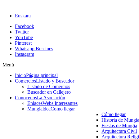
Euskara
Facebook
Twitter
YouTube
Pinterest
Whatsapp Bussines
Instagram
Menú
Inicio
Página principal
Comercios
Listado y Buscador
Listado de Comercios
Buscador en Callejero
Conocenos
La Asociación
Enlaces
Webs Interesantes
Mungialdea
Como llegar
Cómo llegar
Historia de Mungi
Fiestas de Mungia
Arquitectura Civil
Arquitectura Relig