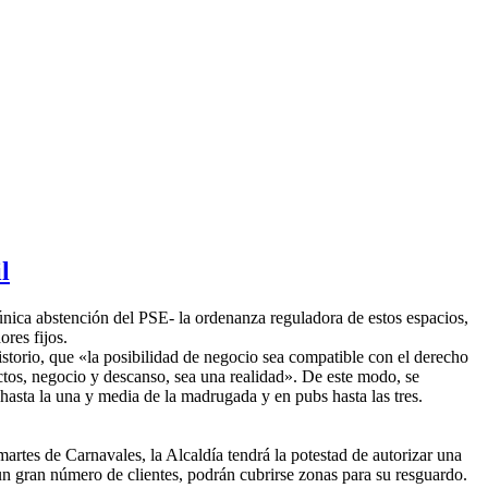
l
 única abstención del PSE- la ordenanza reguladora de estos espacios,
res fijos.
istorio, que «la posibilidad de negocio sea compatible con el derecho
ctos, negocio y descanso, sea una realidad». De este modo, se
 hasta la una y media de la madrugada y en pubs hasta las tres.
artes de Carnavales, la Alcaldía tendrá la potestad de autorizar una
 un gran número de clientes, podrán cubrirse zonas para su resguardo.