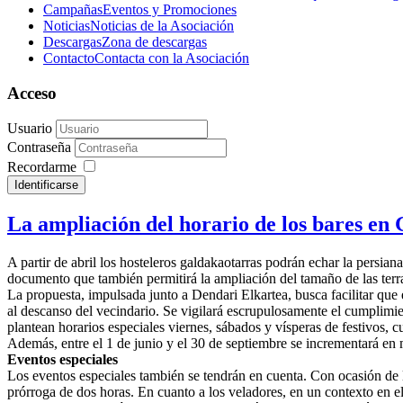
Campañas
Eventos y Promociones
Noticias
Noticias de la Asociación
Descargas
Zona de descargas
Contacto
Contacta con la Asociación
Acceso
Usuario
Contraseña
Recordarme
Identificarse
La ampliación del horario de los bares en G
A partir de abril los hosteleros galdakaotarras podrán echar la persi
documento que también permitirá la ampliación del tamaño de las terra
La propuesta, impulsada junto a Dendari Elkartea, busca facilitar que 
al descanso del vecindario. Se vigilará escrupulosamente el cumplimi
plantean horarios especiales viernes, sábados y vísperas de festivos, 
Además, entre el 1 de junio y el 30 de septiembre se incrementará en 
Eventos especiales
Los eventos especiales también se tendrán en cuenta. Con ocasión de la
prórroga de dos horas. En cuanto a los veladores, en un contexto en el