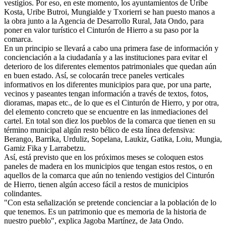
vestigios. Por eso, en este momento, los ayuntamientos de Uribe
Kosta, Uribe Butroi, Mungialde y Txorierri se han puesto manos a
la obra junto a la Agencia de Desarrollo Rural, Jata Ondo, para
poner en valor turístico el Cinturón de Hierro a su paso por la
comarca.
En un principio se llevará a cabo una primera fase de información y
concienciación a la ciudadanía y a las instituciones para evitar el
deterioro de los diferentes elementos patrimoniales que quedan aún
en buen estado. Así, se colocarán trece paneles verticales
informativos en los diferentes municipios para que, por una parte,
vecinos y paseantes tengan información a través de textos, fotos,
dioramas, mapas etc., de lo que es el Cinturón de Hierro, y por otra,
del elemento concreto que se encuentre en las inmediaciones del
cartel. En total son diez los pueblos de la comarca que tienen en su
término municipal algún resto bélico de esta línea defensiva:
Berango, Barrika, Urduliz, Sopelana, Laukiz, Gatika, Loiu, Mungia,
Gamiz Fika y Larrabetzu.
Así, está previsto que en los próximos meses se coloquen estos
paneles de madera en los municipios que tengan estos restos, o en
aquellos de la comarca que aún no teniendo vestigios del Cinturón
de Hierro, tienen algún acceso fácil a restos de municipios
colindantes.
"Con esta señalización se pretende concienciar a la población de lo
que tenemos. Es un patrimonio que es memoria de la historia de
nuestro pueblo", explica Jagoba Martínez, de Jata Ondo.