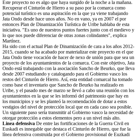
Este proyecto no es algo que haya surgido de la noche a la mañana.
Recuperar el Cinturón de Hierro a su paso por la comarca como
potencial turístico es una aspiración en la que ya viene trabajando
Jata Ondo desde hace unos años. No en vano, ya en 2007 el por
entonces Plan de Dinamización Turística de Uribe hablaba de esta
iniciativa. "Es uno de nuestros puntos fuertes junto con el medievo y
lo que nos puede diferenciar de otras zonas colindantes", explica
Martínez.
Ha sido con el actual Plan de Dinamización de cara a los años 2012-
2015, cuando se ha acabado por materializar este proyecto en el que
Jata Ondo tiene vocación de hacer de nexo de unión para que sea un
proyecto de los ayuntamientos de la comarca. Con este objetivo, Jata
Ondo está trabajando con la asociación Sancho de Beurko, que lleva
desde 2007 estudiando y catalogando para el Gobierno vasco los
restos del Cinturón de Hierro. Así, esta entidad comarcal ha tomado
como base el inventario que Sancho de Beurko ha realizado en
Uribe, y el pasado mes de marzo se llevó a cabo una reunión con los
ayuntamientos en la que se les informó del patrimonio que hay en
los municipios y se les planteó la recomendación de dotar a estos
vestigios del nivel de protección local que en cada caso sea posible.
Un siguiente paso sería transmitir al Gobierno vasco la necesidad de
otorgar protección a estos elementos pero a un nivel más alto.
Linea defensiva
De entre las fortificaciones de la Guerra Civil en
Euskadi es innegable que destaca el Cinturón de Hierro, que fue la
línea defensiva construida por el Gobierno provisional de Euzkadi