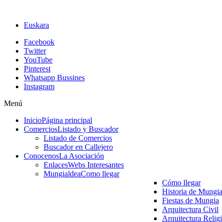
Euskara
Facebook
Twitter
YouTube
Pinterest
Whatsapp Bussines
Instagram
Menú
Inicio
Página principal
Comercios
Listado y Buscador
Listado de Comercios
Buscador en Callejero
Conocenos
La Asociación
Enlaces
Webs Interesantes
Mungialdea
Como llegar
Cómo llegar
Historia de Mungi
Fiestas de Mungia
Arquitectura Civil
Arquitectura Relig