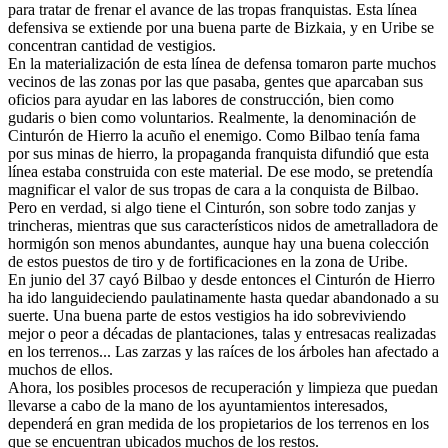
para tratar de frenar el avance de las tropas franquistas. Esta línea
defensiva se extiende por una buena parte de Bizkaia, y en Uribe se
concentran cantidad de vestigios.
En la materialización de esta línea de defensa tomaron parte muchos
vecinos de las zonas por las que pasaba, gentes que aparcaban sus
oficios para ayudar en las labores de construcción, bien como
gudaris o bien como voluntarios. Realmente, la denominación de
Cinturón de Hierro la acuño el enemigo. Como Bilbao tenía fama
por sus minas de hierro, la propaganda franquista difundió que esta
línea estaba construida con este material. De ese modo, se pretendía
magnificar el valor de sus tropas de cara a la conquista de Bilbao.
Pero en verdad, si algo tiene el Cinturón, son sobre todo zanjas y
trincheras, mientras que sus característicos nidos de ametralladora de
hormigón son menos abundantes, aunque hay una buena colección
de estos puestos de tiro y de fortificaciones en la zona de Uribe.
En junio del 37 cayó Bilbao y desde entonces el Cinturón de Hierro
ha ido languideciendo paulatinamente hasta quedar abandonado a su
suerte. Una buena parte de estos vestigios ha ido sobreviviendo
mejor o peor a décadas de plantaciones, talas y entresacas realizadas
en los terrenos... Las zarzas y las raíces de los árboles han afectado a
muchos de ellos.
Ahora, los posibles procesos de recuperación y limpieza que puedan
llevarse a cabo de la mano de los ayuntamientos interesados,
dependerá en gran medida de los propietarios de los terrenos en los
que se encuentran ubicados muchos de los restos.