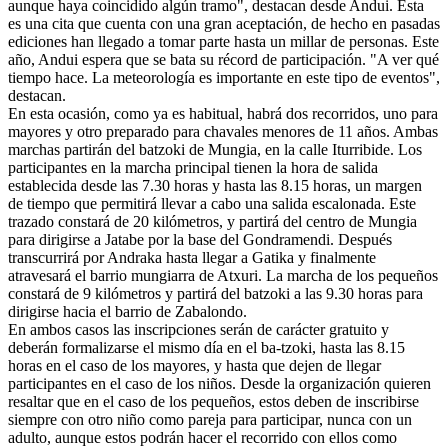
aunque haya coincidido algún tramo", destacan desde Andui. Esta
es una cita que cuenta con una gran aceptación, de hecho en pasadas
ediciones han llegado a tomar parte hasta un millar de personas. Este
año, Andui espera que se bata su récord de participación. "A ver qué
tiempo hace. La meteorología es importante en este tipo de eventos",
destacan.
En esta ocasión, como ya es habitual, habrá dos recorridos, uno para
mayores y otro preparado para chavales menores de 11 años. Ambas
marchas partirán del batzoki de Mungia, en la calle Iturribide. Los
participantes en la marcha principal tienen la hora de salida
establecida desde las 7.30 horas y hasta las 8.15 horas, un margen
de tiempo que permitirá llevar a cabo una salida escalonada. Este
trazado constará de 20 kilómetros, y partirá del centro de Mungia
para dirigirse a Jatabe por la base del Gondramendi. Después
transcurrirá por Andraka hasta llegar a Gatika y finalmente
atravesará el barrio mungiarra de Atxuri. La marcha de los pequeños
constará de 9 kilómetros y partirá del batzoki a las 9.30 horas para
dirigirse hacia el barrio de Zabalondo.
En ambos casos las inscripciones serán de carácter gratuito y
deberán formalizarse el mismo día en el ba-tzoki, hasta las 8.15
horas en el caso de los mayores, y hasta que dejen de llegar
participantes en el caso de los niños. Desde la organización quieren
resaltar que en el caso de los pequeños, estos deben de inscribirse
siempre con otro niño como pareja para participar, nunca con un
adulto, aunque estos podrán hacer el recorrido con ellos como