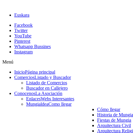
Euskara
Facebook
Twitter
YouTube
Pinterest
Whatsapp Bussines
Instagram
Menú
Inicio
Página principal
Comercios
Listado y Buscador
Listado de Comercios
Buscador en Callejero
Conocenos
La Asociación
Enlaces
Webs Interesantes
Mungialdea
Como llegar
Cómo llegar
Historia de Mungi
Fiestas de Mungia
Arquitectura Civil
Arquitectura Relig