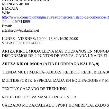
MUNGIA 48100
BIZKAIA
Web:
http://www.comerciomungia.eus/es/comercios/listado-de-comercios
Tfno.: 946744899
Email:
artzakirol@euskaltel.net
LUNES - VIERNES: 10:00 - 13:30 /16:30-20:00
SABADOS: 10:00-14:00
ARTZA KIROL MODA LLEVA MAS DE 20 AÑOS EN MUNGI
DISPONEMOS DE 2 PUNTOS DE VENTA, CADA UNA DE E
ARTZA KIROL MODA (AITA ELORRIAGA KALEA, 9)
TIENDA MULTIMARCA- ADIDAS, REEBOK, REEF., BILLA
MULTIDEPORTE- ESPECIALIZADA EN EQUIPACIONES Y M
TEXTIL Y CALZADO DE TREKKING
MODA DEPORTIVA MASCULINA/JUNIOR
CALZADO MODA/CALZADO SPORT HOMBRE/CALZADO S