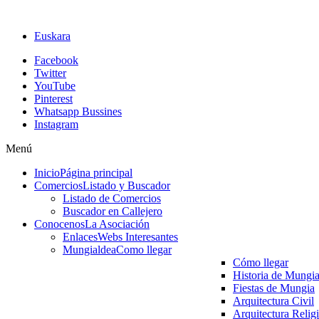
Euskara
Facebook
Twitter
YouTube
Pinterest
Whatsapp Bussines
Instagram
Menú
Inicio
Página principal
Comercios
Listado y Buscador
Listado de Comercios
Buscador en Callejero
Conocenos
La Asociación
Enlaces
Webs Interesantes
Mungialdea
Como llegar
Cómo llegar
Historia de Mungi
Fiestas de Mungia
Arquitectura Civil
Arquitectura Relig