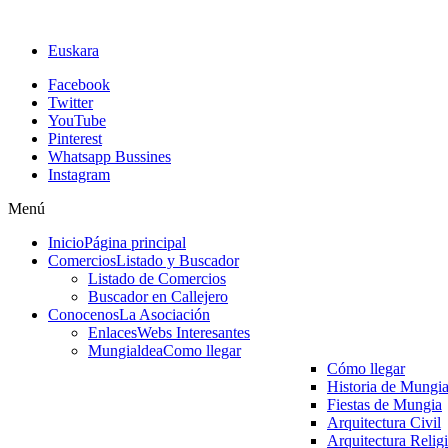
Euskara
Facebook
Twitter
YouTube
Pinterest
Whatsapp Bussines
Instagram
Menú
Inicio
Página principal
Comercios
Listado y Buscador
Listado de Comercios
Buscador en Callejero
Conocenos
La Asociación
Enlaces
Webs Interesantes
Mungialdea
Como llegar
Cómo llegar
Historia de Mungi
Fiestas de Mungia
Arquitectura Civil
Arquitectura Relig