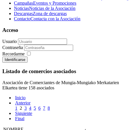
Campañas
Eventos y Promociones
Noticias
Noticias de la Asociación
Descargas
Zona de descargas
Contacto
Contacta con la Asociación
Acceso
Usuario
Contraseña
Recordarme
Identificarse
Listado de comercios asociados
Asociación de Comerciantes de Mungia-Mungiako Merkatarien
Elkartea tiene 158 asociados
Inicio
Anterior
1
2
3
4
5
6
7
8
Siguiente
Final
NOMBRE