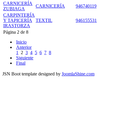
CARNICERÍA
CARNICERÍA
946740119
ZUBIAGA
CARPINTERÍA
Y TAPICERÍA
TEXTIL
946155531
IRASTORZA
Página 2 de 8
Inicio
Anterior
1
2
3
4
5
6
7
8
Siguiente
Final
JSN Boot template designed by
JoomlaShine.com