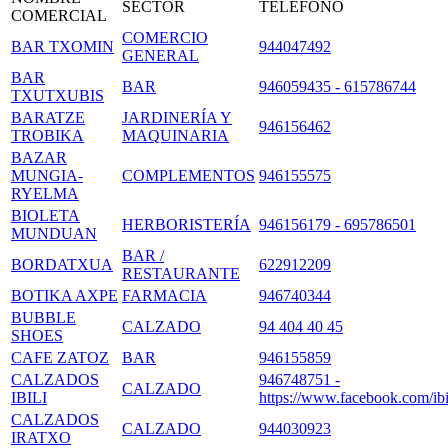
SECTOR
TELÉFONO
COMERCIAL
COMERCIO
BAR TXOMIN
944047492
GENERAL
BAR
BAR
946059435 - 615786744
TXUTXUBIS
BARATZE
JARDINERÍA Y
946156462
TROBIKA
MAQUINARIA
BAZAR
MUNGIA-
COMPLEMENTOS
946155575
RYELMA
BIOLETA
HERBORISTERÍA
946156179 - 695786501
MUNDUAN
BAR /
BORDATXUA
622912209
RESTAURANTE
BOTIKA AXPE
FARMACIA
946740344
BUBBLE
CALZADO
94 404 40 45
SHOES
CAFE ZATOZ
BAR
946155859
CALZADOS
946748751 -
CALZADO
IBILI
https://www.facebook.com/ibi
CALZADOS
CALZADO
944030923
IRATXO