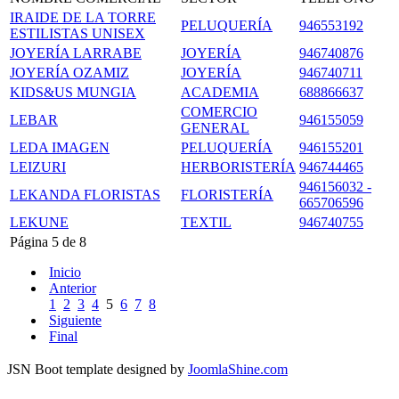
IRAIDE DE LA TORRE
PELUQUERÍA
946553192
ESTILISTAS UNISEX
JOYERÍA LARRABE
JOYERÍA
946740876
JOYERÍA OZAMIZ
JOYERÍA
946740711
KIDS&US MUNGIA
ACADEMIA
688866637
COMERCIO
LEBAR
946155059
GENERAL
LEDA IMAGEN
PELUQUERÍA
946155201
LEIZURI
HERBORISTERÍA
946744465
946156032 -
LEKANDA FLORISTAS
FLORISTERÍA
665706596
LEKUNE
TEXTIL
946740755
Página 5 de 8
Inicio
Anterior
1
2
3
4
5
6
7
8
Siguiente
Final
JSN Boot template designed by
JoomlaShine.com