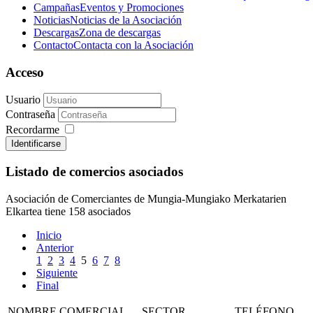
Campañas
Eventos y Promociones
Noticias
Noticias de la Asociación
Descargas
Zona de descargas
Contacto
Contacta con la Asociación
Acceso
Usuario
Contraseña
Recordarme
Identificarse
Listado de comercios asociados
Asociación de Comerciantes de Mungia-Mungiako Merkatarien
Elkartea tiene 158 asociados
Inicio
Anterior
1
2
3
4
5
6
7
8
Siguiente
Final
NOMBRE COMERCIAL
SECTOR
TELÉFONO