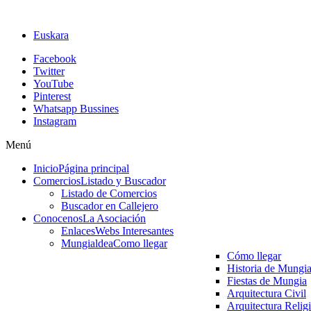
Euskara
Facebook
Twitter
YouTube
Pinterest
Whatsapp Bussines
Instagram
Menú
Inicio
Página principal
Comercios
Listado y Buscador
Listado de Comercios
Buscador en Callejero
Conocenos
La Asociación
Enlaces
Webs Interesantes
Mungialdea
Como llegar
Cómo llegar
Historia de Mungi
Fiestas de Mungia
Arquitectura Civil
Arquitectura Relig