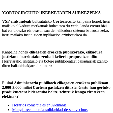
_______________________________________________________
'CORTOCIRCUITO' IKERKETAREN AURKEZPENA
VSF erakundeak
bultzatutako
Cortocircuito
kanpaina honek herri
mailako elikadura merkatuak bultzatzea du xede; landa eremu bizi
bat eta bidezko eta osasuntsua den elikadura sistema bat sustatzeko,
herri mailako instituzioen inplikazioa ezinbestekoa da.
Kanpaina honek
elikagaien erosketa publikorako, elikadura
justizian oinarritutako zenbait kriterio proposatzen ditu
.
Horretarako, instituzio eta botere publikoentzat baliagarriak izango
diren baliabideakjarri dira martxan.
Euskal
Administrazio publikoek elikagaien erosketa publikoan
2.000-3.000 milioi € artean gastatzen dituzte. Gastu hau gertuko
produktuetara bideratuko balitz, zeintzuk izango ziratekeen
etekinak?
Horarios comerciales en Alemania
Mungia-reconoce-la-solidaridad-de-sus-vecinos