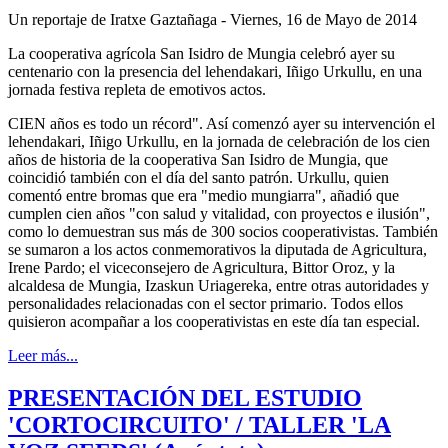
Un reportaje de Iratxe Gaztañaga
- Viernes, 16 de Mayo de 2014
La cooperativa agrícola San Isidro de Mungia celebró ayer su
centenario con la presencia del lehendakari, Iñigo Urkullu, en una
jornada festiva repleta de emotivos actos.
CIEN
años es todo un récord". Así comenzó ayer su intervención el
lehendakari, Iñigo Urkullu, en la jornada de celebración de los cien
años de historia de la cooperativa San Isidro de Mungia, que
coincidió también con el día del santo patrón. Urkullu, quien
comentó entre bromas que era "medio mungiarra", añadió que
cumplen cien años "con salud y vitalidad, con proyectos e ilusión",
como lo demuestran sus más de 300 socios cooperativistas. También
se sumaron a los actos conmemorativos la diputada de Agricultura,
Irene Pardo; el viceconsejero de Agricultura, Bittor Oroz, y la
alcaldesa de Mungia, Izaskun Uriagereka, entre otras autoridades y
personalidades relacionadas con el sector primario. Todos ellos
quisieron acompañar a los cooperativistas en este día tan especial.
Leer más...
PRESENTACIÓN DEL ESTUDIO
'CORTOCIRCUITO' / TALLER 'LA