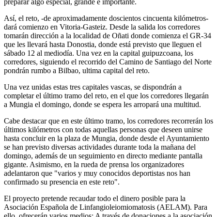
preparar algo especial, grande e importante.
Así, el reto, -de aproximadamente doscientos cincuenta kilómetros-
dará comienzo en Vitoria-Gasteiz. Desde la salida los corredores
tomarán dirección a la localidad de Oñati donde comienza el GR-34
que les llevará hasta Donostia, donde está previsto que lleguen el
sábado 12 al mediodía. Una vez en la capital guipuzcoana, los
corredores, siguiendo el recorrido del Camino de Santiago del Norte
pondrán rumbo a Bilbao, ultima capital del reto.
Una vez unidas estas tres capitales vascas, se dispondrán a
completar el último tramo del reto, en el que los corredores llegarán
a Mungia el domingo, donde se espera les arropará una multitud.
Cabe destacar que en este último tramo, los corredores recorrerán los
últimos kilómetros con todas aquellas personas que deseen unirse
hasta concluir en la plaza de Mungia, donde desde el Ayuntamiento
se han previsto diversas actividades durante toda la mañana del
domingo, además de un seguimiento en directo mediante pantalla
gigante. Asimismo, en la rueda de prensa los organizadores
adelantaron que "varios y muy conocidos deportistas nos han
confirmado su presencia en este reto".
El proyecto pretende recaudar todo el dinero posible para la
Asociación Española de Linfangioleiomiomatosis (AELAM). Para
ello, ofrecerán varios medios: A través de donaciones a la asociación