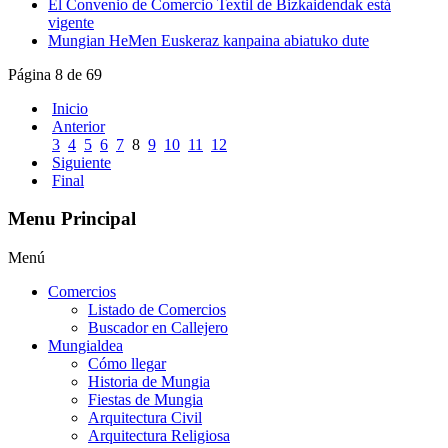
El Convenio de Comercio Textil de Bizkaidendak está
vigente
Mungian HeMen Euskeraz kanpaina abiatuko dute
Página 8 de 69
Inicio
Anterior
3
4
5
6
7
8
9
10
11
12
Siguiente
Final
Menu Principal
Menú
Comercios
Listado de Comercios
Buscador en Callejero
Mungialdea
Cómo llegar
Historia de Mungia
Fiestas de Mungia
Arquitectura Civil
Arquitectura Religiosa