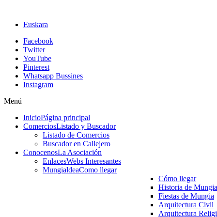
Euskara
Facebook
Twitter
YouTube
Pinterest
Whatsapp Bussines
Instagram
Menú
Inicio
Página principal
Comercios
Listado y Buscador
Listado de Comercios
Buscador en Callejero
Conocenos
La Asociación
Enlaces
Webs Interesantes
Mungialdea
Como llegar
Cómo llegar
Historia de Mungi
Fiestas de Mungia
Arquitectura Civil
Arquitectura Relig