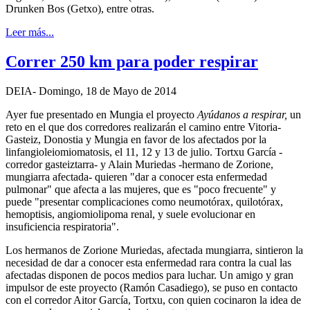
Drunken Bos (Getxo), entre otras.
Leer más...
Correr 250 km para poder respirar
DEIA- Domingo, 18 de Mayo de 2014
Ayer fue presentado en Mungia el proyecto
Ayúdanos a respirar,
un
reto en el que dos corredores realizarán el camino entre Vitoria-
Gasteiz, Donostia y Mungia en favor de los afectados por la
linfangioleiomiomatosis, el 11, 12 y 13 de julio. Tortxu García -
corredor gasteiztarra- y Alain Muriedas -hermano de Zorione,
mungiarra afectada- quieren "dar a conocer esta enfermedad
pulmonar" que afecta a las mujeres, que es "poco frecuente" y
puede "presentar complicaciones como neumotórax, quilotórax,
hemoptisis, angiomiolipoma renal, y suele evolucionar en
insuficiencia respiratoria".
Los hermanos de Zorione Muriedas, afectada mungiarra, sintieron la
necesidad de dar a conocer esta enfermedad rara contra la cual las
afectadas disponen de pocos medios para luchar. Un amigo y gran
impulsor de este proyecto (Ramón Casadiego), se puso en contacto
con el corredor Aitor García, Tortxu, con quien cocinaron la idea de