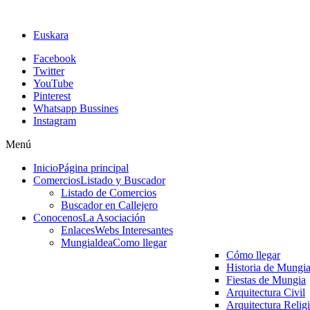
Euskara
Facebook
Twitter
YouTube
Pinterest
Whatsapp Bussines
Instagram
Menú
Inicio
Página principal
Comercios
Listado y Buscador
Listado de Comercios
Buscador en Callejero
Conocenos
La Asociación
Enlaces
Webs Interesantes
Mungialdea
Como llegar
Cómo llegar
Historia de Mungi
Fiestas de Mungia
Arquitectura Civil
Arquitectura Relig