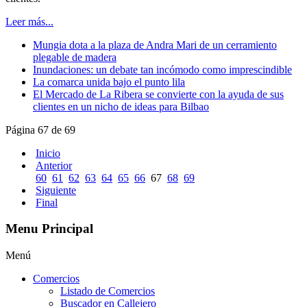
Leer más...
Mungia dota a la plaza de Andra Mari de un cerramiento
plegable de madera
Inundaciones: un debate tan incómodo como imprescindible
La comarca unida bajo el punto lila
El Mercado de La Ribera se convierte con la ayuda de sus
clientes en un nicho de ideas para Bilbao
Página 67 de 69
Inicio
Anterior
60
61
62
63
64
65
66
67
68
69
Siguiente
Final
Menu Principal
Menú
Comercios
Listado de Comercios
Buscador en Callejero